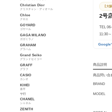
Christian Dior
【大阪
クリスチャン・ディオール
2号
Chloe
クロエ
GOYARD
TEL 06
ゴヤール
11:3
GAGA MILANO
ガガミラノ
Googl
GRAHAM
グラハム
Grand Seiko
グランドセイコー
商品説明
GRAFF
グラフ
CASIO
商品問い合わ
カシオ
BRAND
KIHEI
喜平
MODEL
サ行
CHANEL
シャネル
ZENITH