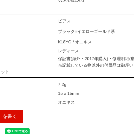
VCARA44200
ピアス
ブラック×イエローゴールド系
K18YG / オニキス
レディース
保証書(海外・2017年購入)・修理明細(磨
※記載している物以外の付属品は御座い
ィット
7.2g
15 x 15mm
オニキス
ーを書く