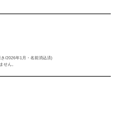
き/2026年1月・名前消込済)
ません。