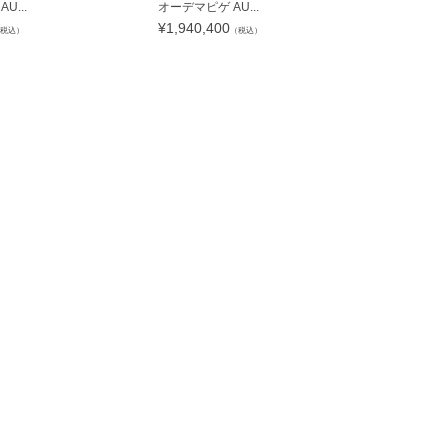
U...
オーデマピゲ AU...
ヴァシュロン
¥
1,940,400
¥
2,802,8
税込）
（税込）