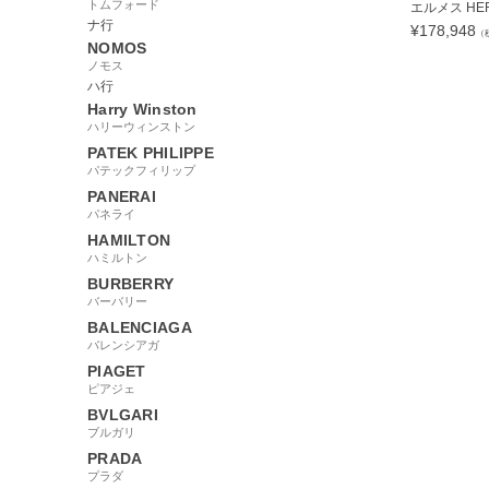
トムフォード
エルメス HERM
ナ行
¥
178,948
（
NOMOS
ノモス
ハ行
Harry Winston
ハリーウィンストン
675309
PATEK PHILIPPE
パテックフィリップ
PANERAI
パネライ
HAMILTON
ハミルトン
BURBERRY
バーバリー
BALENCIAGA
バレンシアガ
PIAGET
ピアジェ
BVLGARI
ブルガリ
PRADA
プラダ