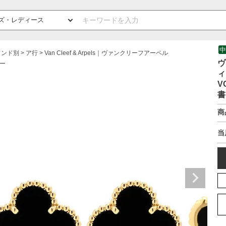
中
ランド別
ア行
Van Cleef & Arpels｜ヴァンクリーフアーペル
ヴ
ー
ィ
V
書
商
当