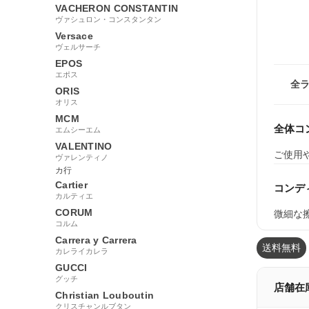
VACHERON CONSTANTIN
ヴァシュロン・コンスタンタン
Versace
ヴェルサーチ
EPOS
エポス
全
ORIS
オリス
MCM
全体コ
エムシーエム
VALENTINO
ご使用
ヴァレンティノ
カ行
Cartier
コンデ
カルティエ
CORUM
微細な擦
コルム
Carrera y Carrera
送料無料
カレライカレラ
GUCCI
グッチ
店舗在
Christian Louboutin
クリスチャンルブタン