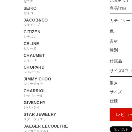
CODE No.
ゼニス
SEIKO
商品詳細
セイコー
JACOB&CO
カテゴリー
ジェイコブ
色
CITIZEN
シチズン
素材
CELINE
セリーヌ
性別
CHAUMET
ショーメ
付属品
CHOPARD
サイズ&フ
ショパール
JIMMY CHOO
重さ
ジミーチュウ
CHARRIOL
サイズ
シャリオール
仕様
GIVENCHY
ジバンシイ
STAR JEWELRY
レビュ
スタージュエリー
JAEGER LECOULTRE
ジャガールクルト