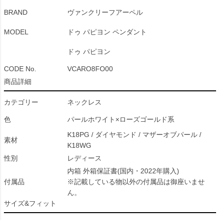
BRAND
ヴァンクリーフアーペル
MODEL
ドゥ パピヨン ペンダント
ドゥ パピヨン
CODE No.
VCARO8FO00
商品詳細
カテゴリー
ネックレス
色
パールホワイト×ローズゴールド系
K18PG / ダイヤモンド / マザーオブパール /
素材
K18WG
性別
レディース
内箱 外箱保証書(国内・2022年購入)
付属品
※記載している物以外の付属品は御座いませ
ん。
サイズ&フィット