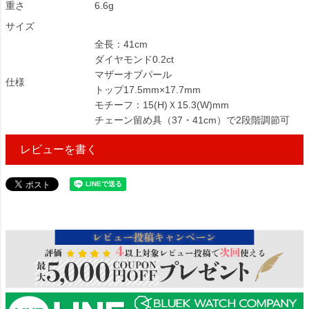
重さ
6.6g
サイズ
全長：41cm
ダイヤモンド0.2ct
マザーオブパール
仕様
トップ17.5mm×17.7mm
モチーフ：15(H)Ｘ15.3(W)mm
チェーン留め具（37・41cm）で2段階調節可
レビューを書く
1104727