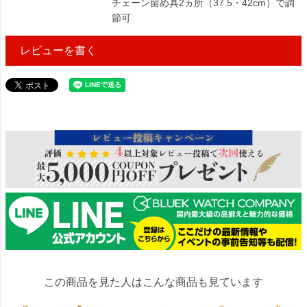
チェーン留め具2ヵ所（37.5・42cm）で調
節可
レビューを書く
402691
この商品を見た人はこんな商品も見ています