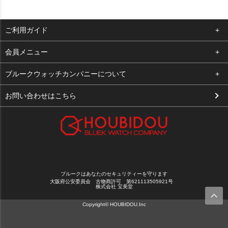
ご利用ガイド
よくある質問
会員メニュー
支払い・送料
ログイン
ブルークウォッチカンパニーについて
お客様の声
お気に入り
会社概要
お問い合わせはこちら
買取について
カート
店舗案内
メルマガ登録
特定商取引法に基づく表示
新規会員登録
プライバシーポリシー
ブルークはあなたのセキュリティーを守ります
大阪府公安委員会 古物商許可 第621113505921号
株式会社 宝美堂
Copyright© HOUBIDOU.Inc