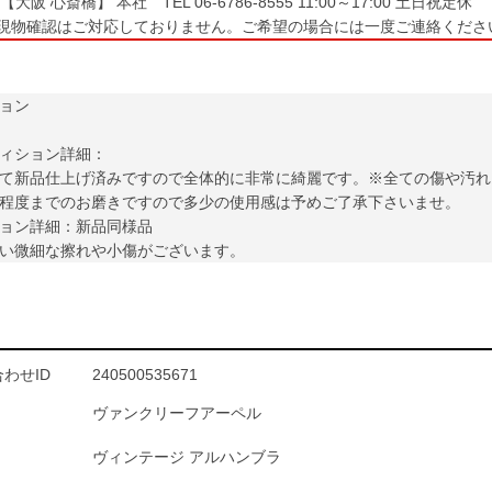
大阪 心斎橋】 本社 TEL 06-6786-8555 11:00～17:00 土日祝定休
現物確認はご対応しておりません。ご希望の場合には一度ご連絡くださ
ョン
ィション詳細：
て新品仕上げ済みですので全体的に非常に綺麗です。※全ての傷や汚れ
程度までのお磨きですので多少の使用感は予めご了承下さいませ。
ョン詳細：新品同様品
い微細な擦れや小傷がございます。
わせID
240500535671
ヴァンクリーフアーペル
ヴィンテージ アルハンブラ