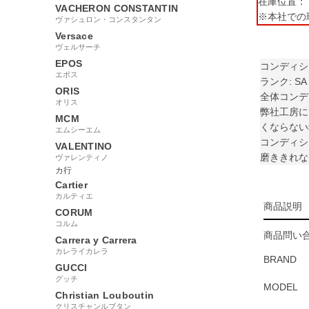
在庫位置： 【
VACHERON CONSTANTIN
※本社での
ヴァシュロン・コンスタンタン
Versace
ヴェルサーチ
EPOS
コンディシ
エポス
ランク: SA
ORIS
全体コンデ
オリス
弊社工房に
MCM
くならない
エムシーエム
コンディシ
VALENTINO
磨ききれな
ヴァレンティノ
カ行
Cartier
カルティエ
商品説明
CORUM
コルム
商品問い合
Carrera y Carrera
カレライカレラ
BRAND
GUCCI
グッチ
MODEL
Christian Louboutin
クリスチャンルブタン