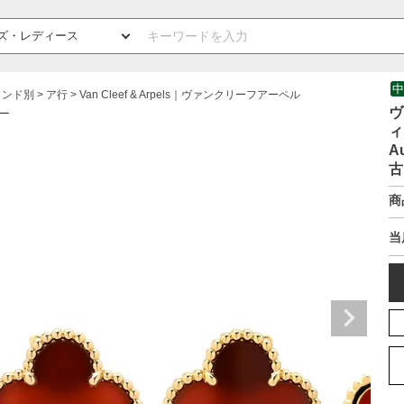
中
ランド別
ア行
Van Cleef & Arpels｜ヴァンクリーフアーペル
ヴ
ー
ィ
A
古
商
当