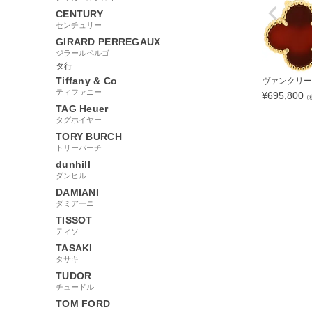
CENTURY
センチュリー
GIRARD PERREGAUX
ジラールペルゴ
タ行
Tiffany & Co
ヴァンクリーフ
ティファニー
¥
695,800
（
TAG Heuer
タグホイヤー
TORY BURCH
トリーバーチ
dunhill
657491
ダンヒル
DAMIANI
ダミアーニ
TISSOT
ティソ
TASAKI
タサキ
TUDOR
チュードル
TOM FORD