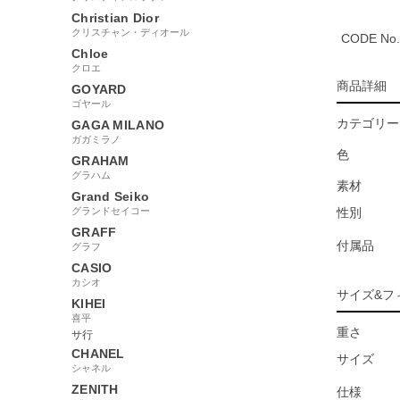
Christian Dior
クリスチャン・ディオール
CODE No.
Chloe
クロエ
商品詳細
GOYARD
ゴヤール
カテゴリー
GAGA MILANO
ガガミラノ
色
GRAHAM
グラハム
素材
Grand Seiko
グランドセイコー
性別
GRAFF
付属品
グラフ
CASIO
カシオ
サイズ&フ
KIHEI
喜平
重さ
サ行
CHANEL
サイズ
シャネル
ZENITH
仕様