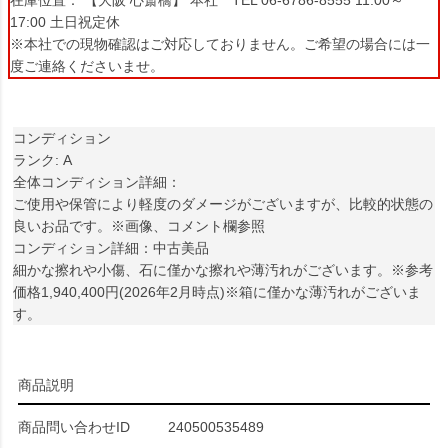
在庫位置： 【大阪 心斎橋】 本社 TEL 06-6786-8555 11:00～
17:00 土日祝定休
※本社での現物確認はご対応しておりません。ご希望の場合には一
度ご連絡くださいませ。
コンディション
ランク: A
全体コンディション詳細：
ご使用や保管により軽度のダメージがございますが、比較的状態の
良いお品です。※画像、コメント欄参照
コンディション詳細：中古美品
細かな擦れや小傷、石に僅かな擦れや薄汚れがございます。※参考
価格1,940,400円(2026年2月時点)※箱に僅かな薄汚れがございま
す。
商品説明
商品問い合わせID
240500535489