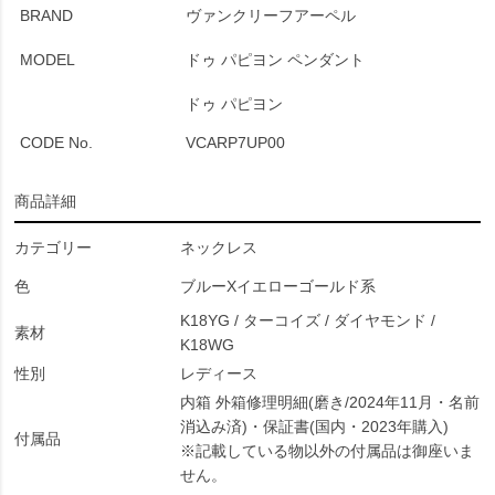
BRAND
ヴァンクリーフアーペル
MODEL
ドゥ パピヨン ペンダント
ドゥ パピヨン
CODE No.
VCARP7UP00
商品詳細
カテゴリー
ネックレス
色
ブルーXイエローゴールド系
K18YG / ターコイズ / ダイヤモンド /
素材
K18WG
性別
レディース
内箱 外箱修理明細(磨き/2024年11月・名前
消込み済)・保証書(国内・2023年購入)
付属品
※記載している物以外の付属品は御座いま
せん。