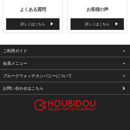
よくある質問
お客様の声
詳しくはこちら
詳しくはこちら
ご利用ガイド
よくある質問
会員メニュー
支払い・送料
ログイン
ブルークウォッチカンパニーについて
修理依頼
お気に入り
会社概要
お問い合わせはこちら
お客様の声
カート
店舗案内
買取について
メルマガ登録
特定商取引法に基づく表示
新規会員登録
プライバシーポリシー