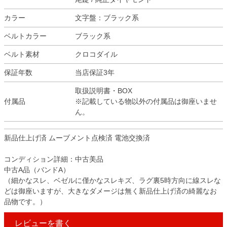
カラー
文字盤：ブラック系
ベルトカラー
ブラック系
ベルト素材
クロコダイル
保証年数
当店保証3年
取扱説明書・BOX
付属品
※記載している物以外の付属品は御座いませ
ん。
新品仕上げ済 ムーブメント点検済 電池交換済
コンディション詳細：中古美品
中古A品（バンドA）
（細かなスレ、ベゼルに僅かなスレキズ、ラグ裏5時方向に線スレな
どは御座いますが、大きなダメージは無く新品仕上げ済の綺麗なお
品物です。）
レビューを書く