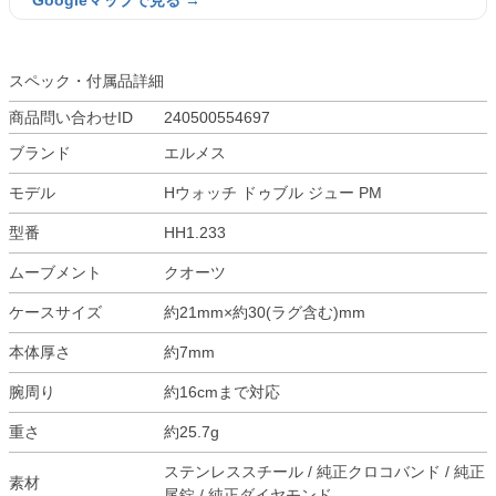
Googleマップで見る →
スペック・付属品詳細
商品問い合わせID
240500554697
ブランド
エルメス
モデル
Hウォッチ ドゥブル ジュー PM
型番
HH1.233
ムーブメント
クオーツ
ケースサイズ
約21mm×約30(ラグ含む)mm
本体厚さ
約7mm
腕周り
約16cmまで対応
重さ
約25.7g
ステンレススチール / 純正クロコバンド / 純正
素材
尾錠 / 純正ダイヤモンド