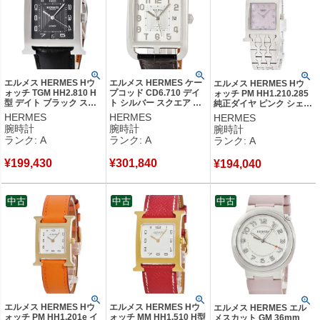
エルメス HERMES Hウ
エルメス HERMES ケー
エルメス HERMES Hウ
ォッチ TGM HH2.810 H
プコッド CD6.710 デイ
ォッチ PM HH1.210.285
型 デイト ブラック スク
ト シルバー スクエア 角
純正ダイヤ ピンク シェル
エア アラビア 3針 メンズ
型 アラビア メンズ 腕時
H型 スクエア レディース
HERMES
HERMES
HERMES
腕時計自動巻き ブラック
計自動巻き シルバー
腕時計クオーツ ピンク
腕時計
腕時計
腕時計
【中古】中古美品
【中古】中古美品
【中古】中古美品
ランク: A
ランク: A
ランク: A
¥
199,430
¥
301,840
¥
194,040
中古
中古
中古
エルメス HERMES Hウ
エルメス HERMES Hウ
エルメス HERMES エル
ォッチ PM HH1.201e イ
ォッチ MM HH1.510 H型
メスカット GM 36mm