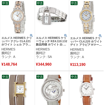
中古
中古
中古
エルメス HERMES クリ
エルメス HERMES ケリ
エルメス HERMES クリ
ッパー ナクレ CL4.221
ーウォッチ KE4.110.132
ッパー CL4.220 ホワイト
ホワイト シェル アラビ
新品同様 ホワイト 白 カ
デイト アラビア Hマーク
ア デイト レディース 腕
デナ型 錠前 南京錠 レデ
ブレス レディース 腕時計
HERMES
HERMES
HERMES
時計クオーツ ホワイト
ィース 腕時計クオーツ
クオーツ ホワイト 【中
腕時計
腕時計
腕時計
【中古】中古美品
ホワイト 【中古】新品同
古】中古美品
ランク: A
ランク: SA
ランク: A
様品
¥
148,764
¥
344,960
¥
113,190
中古
中古
中古