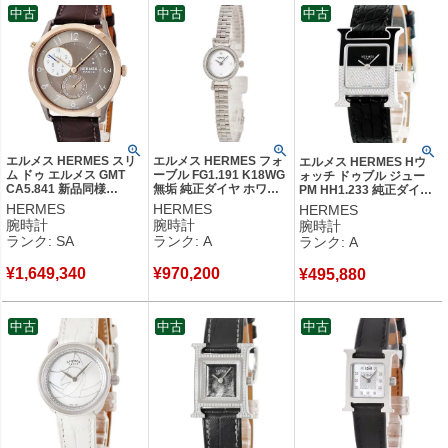
中古
中古
中古
エルメス HERMES スリ
エルメス HERMES フォ
エルメス HERMES Hウ
ム ドゥ エルメス GMT
ーブル FG1.191 K18WG
ォッチ ドゥブル ジュー
CA5.841 新品同様
無垢 純正ダイヤ ホワイ
PM HH1.233 純正ダイヤ
K18PG×Ti コンビ ブラウ
ト 白 ブレスレット レデ
H型 黒エナメル ツートー
HERMES
HERMES
HERMES
ン デイト メンズ 腕時計
ィース 腕時計クオーツ
ンダイヤル レディース 腕
腕時計
腕時計
腕時計
自動巻き ブラウン 【中
ホワイト 【中古】中古美
時計クオーツ ブラック
ランク: SA
ランク: A
ランク: A
古】新品同様品
品
【中古】中古美品
¥
1,649,340
¥
970,200
¥
495,880
中古
中古
中古