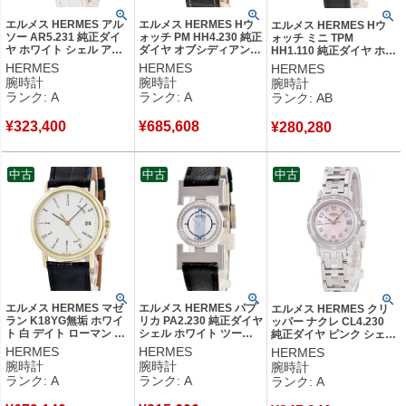
エルメス HERMES アル
エルメス HERMES Hウ
エルメス HERMES Hウ
ソー AR5.231 純正ダイ
ォッチ PM HH4.230 純正
ォッチ ミニ TPM
ヤ ホワイト シェル アン
ダイヤ オブシディアン
HH1.110 純正ダイヤ ホワ
リ・ドリニー レディース
黒曜石 レディース 腕時
イト シェル スクエア レ
HERMES
HERMES
HERMES
腕時計クオーツ ホワイト
計クオーツ ブラック
ディース 腕時計クオーツ
腕時計
腕時計
腕時計
【中古】中古美品
【中古】中古美品
ホワイト 【中古】中古品
ランク: A
ランク: A
ランク: AB
¥
323,400
¥
685,608
¥
280,280
中古
中古
中古
エルメス HERMES マゼ
エルメス HERMES パプ
エルメス HERMES クリ
ラン K18YG無垢 ホワイ
リカ PA2.230 純正ダイヤ
ッパー ナクレ CL4.230
ト 白 デイト ローマン ラ
シェル ホワイト ツート
純正ダイヤ ピンク シェル
ウンド メンズ レディー
ーン H型ラグ レディース
デイト アラビア レディー
HERMES
HERMES
HERMES
ス 腕時計クオーツ ホワ
腕時計クオーツ ホワイト
ス 腕時計クオーツ ピンク
腕時計
腕時計
腕時計
イト 【中古】中古美品
【中古】中古美品
【中古】中古美品
ランク: A
ランク: A
ランク: A