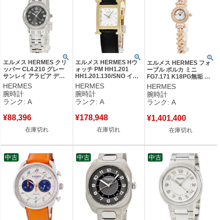
エルメス HERMES クリ
エルメス HERMES Hウ
エルメス HERMES フォ
ッパー CL4.210 グレー
ォッチ PM HH1.201
ーブル ポルカ ミニ
サンレイ アラビア デイ
HH1.201.130/SNO イエ
FG7.171 K18PG無垢 純
ト レディース 腕時計ク
ローGP ホワイト アラビ
正ダイヤ ホワイト シェル
HERMES
HERMES
HERMES
オーツ グレー 【中古】
ア H型 スクエア レディ
レディース 腕時計クオー
腕時計
腕時計
腕時計
中古美品
ース 腕時計クオーツ ホ
ツ ホワイト 【中古】中古
ランク: A
ランク: A
ランク: A
ワイト 【中古】中古美品
美品
¥
88,396
¥
178,948
¥
1,401,400
在庫切れ
在庫切れ
在庫切れ
中古
中古
中古