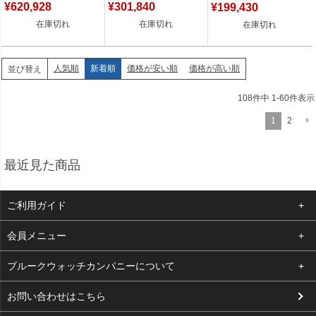
¥
620,928
¥
301,840
¥
199,430
在庫切れ
在庫切れ
在庫切れ
人気順
新着順
価格が安い順
価格が高い順
並び替え
108
件中
1
-
60
件表示
1
2
最近見た商品
ご利用ガイド
よくある質問
会員メニュー
支払い・送料
ログイン
ブルークウォッチカンパニーについて
お客様の声
お気に入り
会社概要
お問い合わせはこちら