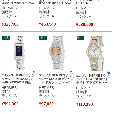
W044867WW00 ドゥブ
正ダイヤ ホワイト シェ
HH1.132
ルトゥール H型 黒 アラ
ル アラビア H型 ミディ
W057239WW00 純正ダ
HERMES
HERMES
HERMES
ビア スクエア メンズ レ
アム メンズ レディース
イヤ ホワイト シェル ス
腕時計
腕時計
腕時計
ディース 腕時計クオーツ
腕時計クオーツ ホワイト
クエア レディース 腕時計
ランク: A
ランク: A
ランク: A
ブラック 【中古】中古美
【中古】中古美品
クオーツ ホワイト 【中
品
古】中古美品
¥
323,400
¥
463,540
¥
539,000
中古
中古
中古
エルメス HERMES ナン
エルメス HERMES クリ
エルメス HERMES クリ
タケット PM NA2.133
ッパー CL4.210 ピンクゴ
ッパー CL4.220 ホワイト
W404983WW00 純正ダ
ールドカラー サンレイ
デイト アラビア Hマーク
イヤ ブルー アベンチュ
アラビア デイト レディ
ブレス レディース 腕時計
HERMES
HERMES
HERMES
リン チェーン レディー
ース 腕時計クオーツ ピ
クオーツ ホワイト 【中
腕時計
腕時計
腕時計
ス 腕時計クオーツ ブル
ンク 【中古】中古美品
古】中古美品
ランク: A
ランク: A
ランク: A
ー 【中古】中古美品
¥
592,900
¥
97,020
¥
113,190