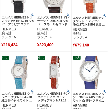
エルメス HERMES Hウ
エルメス HERMES ドレ
エルメス HERMES ナン
ォッチ PM HH1.210 シル
サージュ DR5.71B シル
タケット ミディアム
バー アラビア スクエア
バー スモールセコンド
NA2.272 K18RG無垢 純
H型 ギョーシェ レディー
シースルーバック アラビ
正ダイヤ ホワイト シェル
HERMES
HERMES
HERMES
ス 腕時計クオーツ ホワ
ア バー メンズ 腕時計自
レディース 腕時計クオー
腕時計
腕時計
腕時計
イト 【中古】中古美品
動巻き シルバー 【中
ツ ホワイト 【中古】中古
ランク: A
ランク: A
ランク: A
古】中古美品
美品
¥
116,424
¥
323,400
¥
679,140
中古
中古
中古
エルメス HERMES クリ
エルメス HERMES ナン
エルメス HERMES アル
ッパー ナクレ CL4.230
タケット ミニ ジュテ ド
ソー 36mm AR5.510 ホ
純正ダイヤ ホワイト シ
ゥ ディアマン NA2.131
ワイト 白 青針 アラビア
ェル ギョウシェ レディ
純正ダイヤ シルバー 角
メンズ レディース 腕時計
HERMES
HERMES
HERMES
ース 腕時計クオーツ ホ
型 レディース 腕時計ク
クオーツ ホワイト 【中