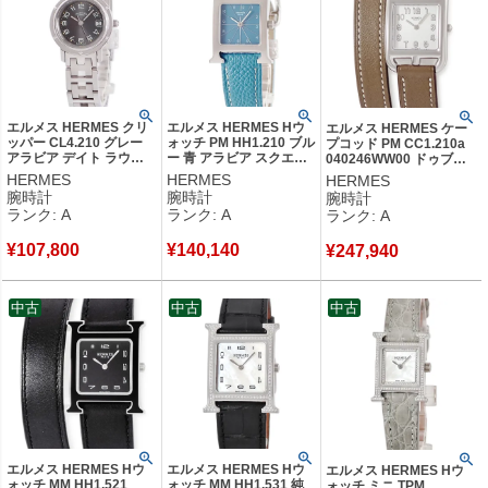
創業者：ティエリ・エルメス
エルメス HERMES クリ
エルメス HERMES Hウ
エルメス HERMES ケー
ッパー CL4.210 グレー
ォッチ PM HH1.210 ブル
プコッド PM CC1.210a
アラビア デイト ラウン
ー 青 アラビア スクエア
040246WW00 ドゥブル
ド サンレイ レディース
H型 レディース 腕時計ク
トゥール シルバー スクエ
HERMES
HERMES
HERMES
腕時計クオーツ グレー
オーツ ブルー 【中古】
ア レディース 腕時計クオ
腕時計
腕時計
腕時計
【中古】中古美品
中古美品
ーツ シルバー 【中古】中
ランク: A
ランク: A
ランク: A
古美品
¥
107,800
¥
140,140
¥
247,940
中古
中古
中古
エルメス HERMES Hウ
エルメス HERMES Hウ
エルメス HERMES Hウ
ォッチ MM HH1.521
ォッチ MM HH1.531 純
ォッチ ミニ TPM