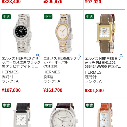
¥
323,400
¥
206,976
¥
97,020
中古
中古
中古
エルメス HERMES クリ
エルメス HERMES クリ
エルメス HERMES Hウ
ッパー CL4.210 ブラック
ッパー オーバル
ォッチ PM HH1.202
黒 アラビア デイト ラウ
CO1.220
055424WW00 純正ダイ
ンド 3針 レディース 腕時
CO1.220.220/3787 シル
ヤ ホワイト シェル H型
HERMES
HERMES
HERMES
計クオーツ ブラック
バー ギョーシェ 楕円形
スクエア レディース 腕時
腕時計
腕時計
腕時計
【中古】中古美品
レディース 腕時計クオー
計クオーツ ホワイト 【中
ランク: A
ランク: A
ランク: A
ツ シルバー 【中古】中
古】中古美品
古美品
¥
107,800
¥
161,700
¥
301,840
中古
中古
中古