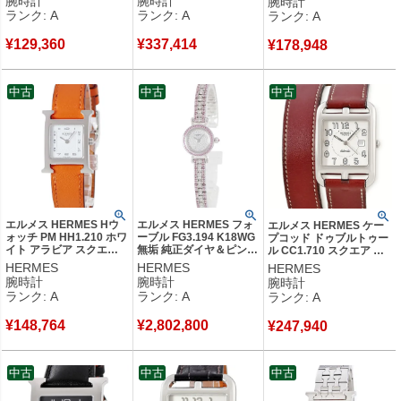
腕時計
腕時計
腕時計
ワイト 【中古】中古美品
オーツ シルバー 【中
古】中古美品
ランク: A
ランク: A
ランク: A
古】中古美品
¥
129,360
¥
337,414
¥
178,948
中古
中古
中古
エルメス HERMES Hウ
エルメス HERMES フォ
エルメス HERMES ケー
ォッチ PM HH1.210 ホワ
ーブル FG3.194 K18WG
プコッド ドゥブルトゥー
イト アラビア スクエア
無垢 純正ダイヤ＆ピンク
ル CC1.710 スクエア ア
H型 レディース 腕時計ク
サファイア パヴェ レデ
ラビア デイト レディース
HERMES
HERMES
HERMES
オーツ ホワイト 【中
ィース 腕時計クオーツ
腕時計自動巻き シルバー
腕時計
腕時計
腕時計
古】中古美品
シルバー 【中古】中古美
【中古】中古美品
ランク: A
ランク: A
ランク: A
品
¥
148,764
¥
2,802,800
¥
247,940
中古
中古
中古