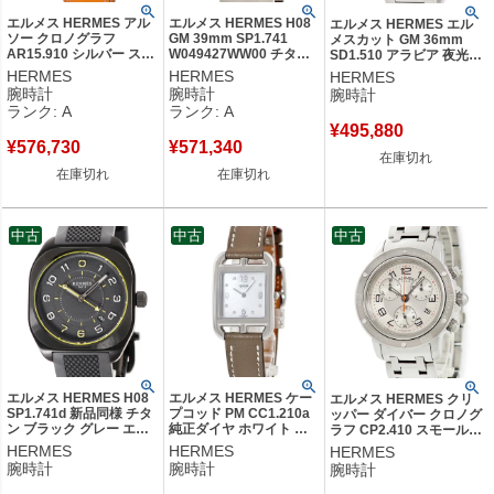
エルメス HERMES アル
エルメス HERMES H08
エルメス HERMES エル
ソー クロノグラフ
GM 39mm SP1.741
メスカット GM 36mm
AR15.910 シルバー スモ
W049427WW00 チタン
SD1.510 アラビア 夜光イ
ールセコンド デイト ア
グレー エイチオーエイト
ンデックス メンズ レディ
HERMES
HERMES
HERMES
ラビア メンズ 腕時計自
デイト アラビア メンズ
ース 腕時計自動巻き シル
腕時計
腕時計
腕時計
動巻き シルバー 【中
腕時計自動巻き グレー
バー 【中古】
ランク: A
ランク: A
古】中古美品
【中古】中古美品
¥
495,880
¥
576,730
¥
571,340
在庫切れ
在庫切れ
在庫切れ
中古
中古
中古
エルメス HERMES H08
エルメス HERMES ケー
エルメス HERMES クリ
SP1.741d 新品同様 チタ
プコッド PM CC1.210a
ッパー ダイバー クロノグ
ン ブラック グレー エイ
純正ダイヤ ホワイト シ
ラフ CP2.410 スモールセ
チオーエイト デイト ア
ェル スクエア レディー
コンド デイト アラビア
HERMES
HERMES
HERMES
ラビア メンズ 腕時計自
ス 腕時計クオーツ ホワ
メンズ 腕時計クオーツ シ
腕時計
腕時計
腕時計
動巻き グレー 【中古】
イト 【中古】
ルバー 【中古】