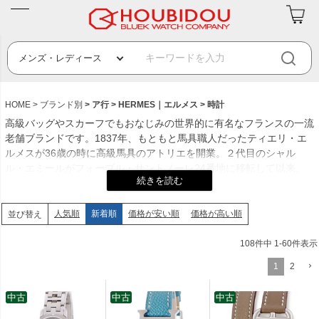
HOME
ブランド別
ア行
HERMES｜エルメス
時計
高級バッグやスカーフでもおなじみの世界的に有名なフランスの一流
老舗ブランドです。1837年、もともと馬具職人だったティエリ・エ
ルメスが36歳の時に高級馬具のアトリエを開業。２代目のシャル
ル・エミールがフォーブル・サントノーレ24番地に移転して以来、
エルメス本店として当時も今も世界中の憧れの場所になります。
1978年、ジャンルイ・デュマ・エルメスの5代目就任をきっかけに、
1979年スイスに時計会社を設立。流れるようなインデックスが特徴
人気順
新着順
価格が安い順
価格が高い順
並び替え
の「アルソー」発売と同時に、本格的に時計分野へ進出します。
1981年には現在も根強い人気を誇る「クリッパー」が登場。以来、
108
件中
1
-
60
件表示
人気シリーズが続々と誕生し、幅広い年代の女性ファンのみならず、
1
2
男性ファンからも支持されています。
創業年：1837年
中古
中古
中古
発祥地：パリ ランパール通り