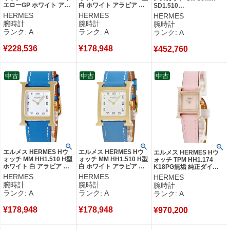
エローGP ホワイト アラ
白 ホワイト アラビア ギ
SD1.510
ビア H型 スクエア レデ
ョウシェ メンズ レディ
W404927WW00 アラビ
HERMES
HERMES
HERMES
ィース 腕時計クオーツ
ース 腕時計クオーツ ホ
ア ユニセックス メンズ
腕時計
腕時計
腕時計
ホワイト 【中古】中古美
ワイト 【中古】中古美品
レディース 腕時計自動巻
ランク: A
ランク: A
ランク: A
品
き シルバー 【中古】中古
美品
¥
228,536
¥
178,948
¥
452,760
中古
中古
中古
エルメス HERMES Hウ
エルメス HERMES Hウ
エルメス HERMES Hウ
ォッチ MM HH1.510 H型
ォッチ MM HH1.510 H型
ォッチ TPM HH1.174
ホワイト 白 アラビア ギ
白 ホワイト アラビア ギ
K18PG無垢 純正ダイヤ
ョウシェ メンズ レディ
ョウシェ メンズ レディ
ピンク H型 レディース 腕
HERMES
HERMES
HERMES
ース 腕時計クオーツ ホ
ース 腕時計クオーツ ホ
時計クオーツ ピンク 【中
腕時計
腕時計
腕時計
ワイト 【中古】中古美品
ワイト 【中古】中古美品
古】中古美品
ランク: A
ランク: A
ランク: A
¥
178,948
¥
178,948
¥
970,200