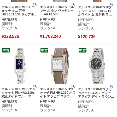
エルメス HERMES Hウ
エルメス HERMES アル
エルメス HERMES Hウ
ォッチ ミニ TPM
ソー ル タン ヴォヤジャ
ォッチ ロンド HR1.210
HH1.101.131 ドゥブルト
ー AR10.530
ホワイト 白 放射状 ラジ
ゥール H型 スクエア ホ
W057197WW00 純正ダ
アル アラビア レディース
HERMES
HERMES
HERMES
ワイト イエローGP レデ
イヤ シェル 世界時計
腕時計クオーツ ホワイト
腕時計
腕時計
腕時計
ィース 腕時計クオーツ
GMT メンズ 腕時計自動
【中古】中古美品
ランク: A
ランク: A
ランク: A
ホワイト 【中古】中古美
巻き ホワイト 【中古】
品
中古美品
¥
228,536
¥
1,703,240
¥
120,736
中古
中古
中古
エルメス HERMES ナン
エルメス HERMES Hウ
エルメス HERMES クリ
タケット PM NA2.110c
ォッチ PM HH1.210 ホワ
ッパー CL4.210 グレー
純正ダイヤ ブルー アベ
イト アラビア スクエア
アラビア デイト ラウンド
ンチュリン 角型 チェー
H型 ギョーシェ レディー
3針 レディース 腕時計ク
HERMES
HERMES
HERMES
ンブレス レディース 腕
ス 腕時計クオーツ ホワ
オーツ グレー 【中古】中
腕時計
腕時計
腕時計
時計クオーツ ブルー
イト 【中古】中古美品
古美品
ランク: A
ランク: A
ランク: A
【中古】中古美品