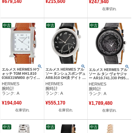
¥
679,140
¥
215,600
¥
247,940
在庫切れ
中古
中古
中古
エルメス HERMES Hウ
エルメス HERMES アル
エルメス HERMES アル
ォッチ TGM HH1.810
ソー タンシュスポンデュ
ソー ル タン ヴォヤジャ
036831WW00 ホワイト
AR8.910 OH済 デイト レ
ー AR10.741.330 Pt950×
スクエア H型 アラビア
トログラード ブラック
チタン プラチナ コンビ
HERMES
HERMES
HERMES
メンズ 腕時計クオーツ
黒 メンズ 腕時計自動巻
黒 GMT メンズ 腕時計自
腕時計
腕時計
腕時計
ホワイト 【中古】中古美
き ブラック 【中古】中
動巻き ブラック 【中古】
ランク: A
ランク: A
ランク: A
品
古美品
中古美品
¥
194,040
¥
555,170
¥
1,789,480
在庫切れ
在庫切れ
在庫切れ
中古
中古
中古