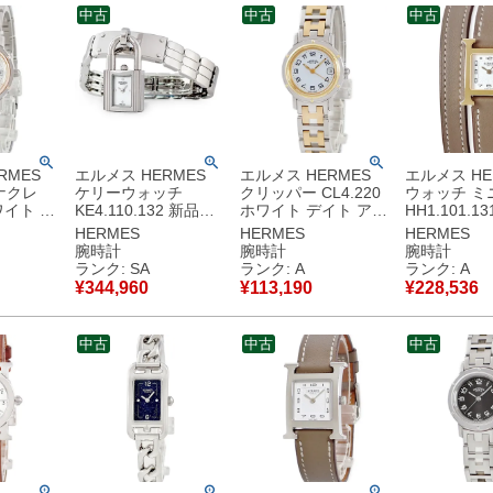
中古
中古
中古
RMES
エルメス HERMES
エルメス HERMES
エルメス HE
ナクレ
ケリーウォッチ
クリッパー CL4.220
ウォッチ ミニ
ホワイト シ
KE4.110.132 新品同
ホワイト デイト アラ
HH1.101.1
ア デイト
様 ホワイト 白 カデ
ビア Hマークブレス
ルトゥール 
HERMES
HERMES
HERMES
腕時計ク
ナ型 錠前 南京錠 レ
レディース 腕時計ク
エア ホワイ
腕時計
腕時計
腕時計
イト 【中
ディース 腕時計クオ
オーツ ホワイト 【中
ーGP レディ
ランク: SA
ランク: A
ランク: A
品
ーツ ホワイト 【中
古】中古美品
時計クオーツ
¥
344,960
¥
113,190
¥
228,536
古】新品同様品
ト 【中古】
中古
中古
中古