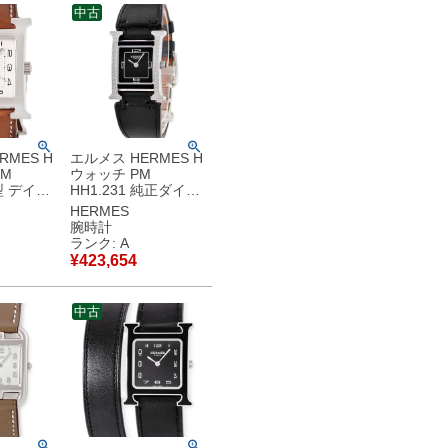
中古
RMES H
エルメス HERMES H
M
ウォッチ PM
H型 デイト
HH1.231 純正ダイヤ
ョーシェ
H型 ブラック 黒 アラ
HERMES
クエア メ
ビア スクエア レディ
腕時計
自動巻き
ース 腕時計クオーツ
ランク: A
中古】中
ブラック 【中古】中
¥
423,654
古美品
中古