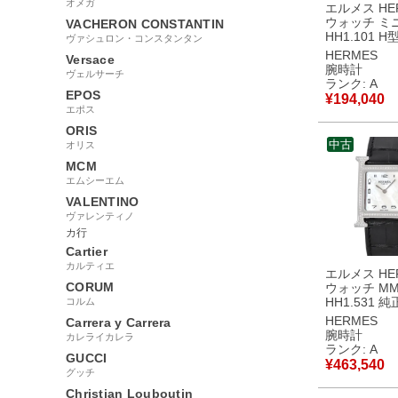
オメガ
エルメス HER
ウォッチ ミニ
VACHERON CONSTANTIN
HH1.101 
ヴァシュロン・コンスタンタン
ア ホワイト 
HERMES
Versace
ローGP レ
腕時計
ヴェルサーチ
腕時計クオー
ランク: A
イト 【中古
EPOS
¥
194,040
品
エポス
ORIS
中古
オリス
MCM
エムシーエム
VALENTINO
ヴァレンティノ
カ行
Cartier
カルティエ
エルメス HER
CORUM
ウォッチ M
HH1.531 
コルム
ホワイト シ
HERMES
Carrera y Carrera
ビア H型 
腕時計
カレライカレラ
メンズ レデ
ランク: A
GUCCI
時計クオーツ
¥
463,540
ト 【中古】
グッチ
Christian Louboutin