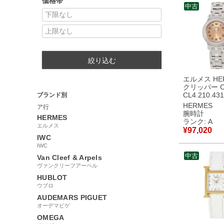
価格帯
中古
絞り込む
エルメス HE
クリッパー CL
CL4.210.431
ブランド別
サーモン ピ
HERMES
ア行
ンジ デイト
腕時計
HERMES
レディース 
ランク: A
エルメス
オーツ ピン
¥
97,020
古】中古美
IWC
IWC
中古
Van Cleef & Arpels
ヴァンクリーフアーペル
HUBLOT
ウブロ
AUDEMARS PIGUET
オーデマピゲ
OMEGA