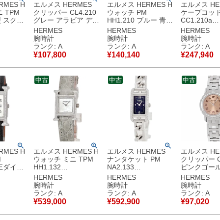
MES H
エルメス HERMES
エルメス HERMES H
エルメス HE
 TPM
クリッパー CL4.210
ウォッチ PM
ケープコッド
H型 スクエ
グレー アラビア デイ
HH1.210 ブルー 青
CC1.210a
白 イエ
ト ラウンド サンレイ
アラビア スクエア H
040246WW
HERMES
HERMES
HERMES
ディース
レディース 腕時計ク
型 レディース 腕時計
ブルトゥール
腕時計
腕時計
腕時計
ツ ホワ
オーツ グレー 【中
クオーツ ブルー 【中
ー スクエア
ランク: A
ランク: A
ランク: A
】中古美
古】中古美品
古】中古美品
ス 腕時計ク
¥
107,800
¥
140,140
¥
247,940
ルバー 【中
美品
中古
中古
中古
MES H
エルメス HERMES H
エルメス HERMES
エルメス HE
M
ウォッチ ミニ TPM
ナンタケット PM
クリッパー CL
純正ダイヤ
HH1.132
NA2.133
ピンクゴー
ェル アラ
W057239WW00 純
W404983WW00 純
ー サンレイ
HERMES
HERMES
HERMES
ミディアム
正ダイヤ ホワイト シ
正ダイヤ ブルー アベ
デイト レデ
腕時計
腕時計
腕時計
ィース 腕
ェル スクエア レディ
ンチュリン チェーン
時計クオーツ
ランク: A
ランク: A
ランク: A
 ホワイ
ース 腕時計クオーツ
レディース 腕時計ク
【中古】中
¥
539,000
¥
592,900
¥
97,020
中古美品
ホワイト 【中古】中
オーツ ブルー 【中
古美品
古】中古美品