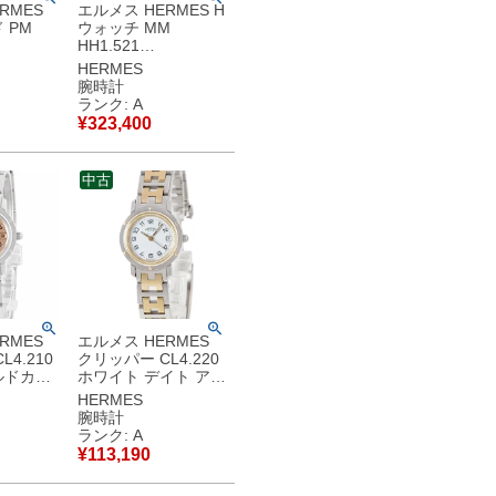
RMES
エルメス HERMES H
 PM
ウォッチ MM
HH1.521
00 ドゥ
W044867WW00 ド
HERMES
 シルバ
ゥブルトゥール H型
腕時計
 レディー
黒 アラビア スクエア
ランク: A
オーツ シ
メンズ レディース 腕
¥
323,400
古】中古
時計クオーツ ブラッ
ク 【中古】中古美品
中古
RMES
エルメス HERMES
4.210
クリッパー CL4.220
ルドカラ
ホワイト デイト アラ
 アラビア
ビア Hマークブレス
HERMES
ィース 腕
レディース 腕時計ク
腕時計
 ピンク
オーツ ホワイト 【中
ランク: A
古美品
古】中古美品
¥
113,190