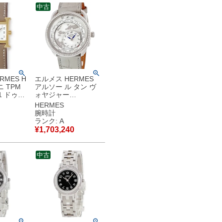
中古
RMES H
エルメス HERMES
 TPM
アルソー ル タン ヴ
31 ドゥブ
ォヤジャー
H型 スク
AR10.530
HERMES
ト イエロ
W057197WW00 純
腕時計
ース 腕
正ダイヤ シェル 世界
ランク: A
 ホワイ
時計 GMT メンズ 腕
¥
1,703,240
中古美品
時計自動巻き ホワイ
ト 【中古】中古美品
中古