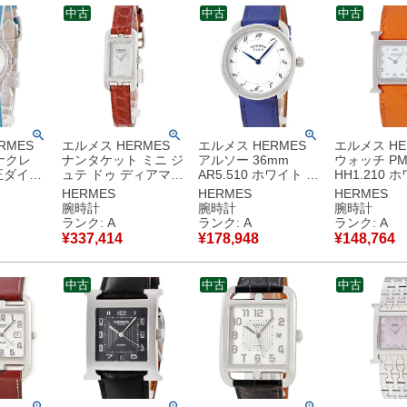
中古
中古
中古
RMES
エルメス HERMES
エルメス HERMES
エルメス HE
ナクレ
ナンタケット ミニ ジ
アルソー 36mm
ウォッチ P
純正ダイヤ
ュテ ドゥ ディアマン
AR5.510 ホワイト 白
HH1.210 
ェル ギョ
NA2.131 純正ダイヤ
青針 アラビア メンズ
ラビア スク
HERMES
HERMES
HERMES
ィース 腕
シルバー 角型 レディ
レディース 腕時計ク
レディース 
腕時計
腕時計
腕時計
 ホワイ
ース 腕時計クオーツ
オーツ ホワイト 【中
オーツ ホワ
ランク: A
ランク: A
ランク: A
中古美品
シルバー 【中古】中
古】中古美品
古】中古美
¥
337,414
¥
178,948
¥
148,764
古美品
中古
中古
中古