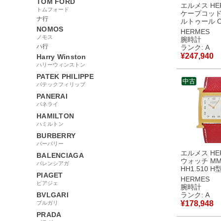
TOM FORD
エルメス HE
トムフォード
ケープコッド
ナ行
ルトゥール CC
NOMOS
スクエア ア
HERMES
イト レディ
ノモス
腕時計
計自動巻き 
ハ行
ランク: A
【中古】中
¥
247,940
Harry Winston
ハリーウィンストン
PATEK PHILIPPE
中古
パテックフィリップ
PANERAI
パネライ
HAMILTON
ハミルトン
BURBERRY
バーバリー
エルメス HER
BALENCIAGA
ウォッチ M
バレンシアガ
HH1.510 H
PIAGET
イト アラビ
HERMES
ピアジェ
シェ メンズ
腕時計
ス 腕時計ク
BVLGARI
ランク: A
ワイト 【中
¥
178,948
ブルガリ
美品
PRADA