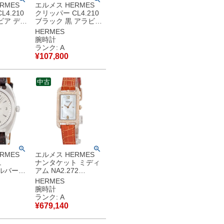
RMES
エルメス HERMES
4.210
クリッパー CL4.210
ビア デイ
ブラック 黒 アラビア
3針 レデ
デイト ラウンド 3針
HERMES
計クオー
レディース 腕時計ク
腕時計
【中古】中
オーツ ブラック 【中
ランク: A
古】中古美品
¥
107,800
中古
RMES
エルメス HERMES
ュ
ナンタケット ミディ
シルバー
アム NA2.272
ンド シ
K18RG無垢 純正ダイ
HERMES
ク アラ
ヤ ホワイト シェル
腕時計
ンズ 腕
レディース 腕時計ク
ランク: A
 シルバ
オーツ ホワイト 【中
¥
679,140
中古美品
古】中古美品