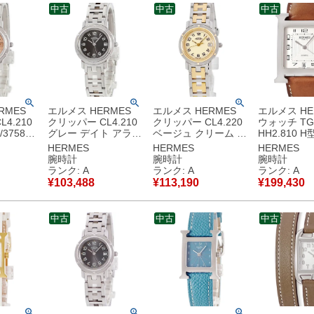
中古
中古
中古
RMES
エルメス HERMES
エルメス HERMES
エルメス HE
4.210
クリッパー CL4.210
クリッパー CL4.220
ウォッチ TG
/3758
グレー デイト アラビ
ベージュ クリーム デ
HH2.810 
ンク オレ
ア ラウンド サンレイ
イト アラビア Hマー
シルバー ギ
HERMES
HERMES
HERMES
 アラビア
レディース 腕時計ク
クブレス レディース
アラビア ス
腕時計
腕時計
腕時計
腕時計ク
オーツ グレー 【中
腕時計クオーツ ベー
ンズ 腕時計
ランク: A
ランク: A
ランク: A
ク 【中
古】中古美品
ジュ 【中古】中古美
シルバー 【
¥
103,488
¥
113,190
¥
199,430
品
品
古美品
中古
中古
中古