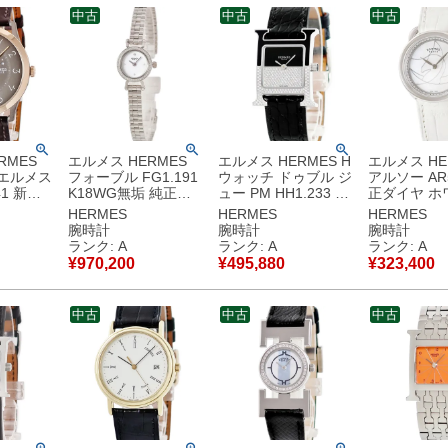
中古
中古
中古
RMES
エルメス HERMES
エルメス HERMES H
エルメス HE
 エルメス
フォーブル FG1.191
ウォッチ ドゥブル ジ
アルソー AR5
41 新品
K18WG無垢 純正ダ
ュー PM HH1.233 純
正ダイヤ ホ
Ti コン
イヤ ホワイト 白 ブ
正ダイヤ H型 黒エナ
ェル アンリ
HERMES
HERMES
HERMES
 デイト
レスレット レディー
メル ツートーンダイ
ー レディー
腕時計
腕時計
腕時計
計自動巻
ス 腕時計クオーツ ホ
ヤル レディース 腕時
クオーツ ホ
ランク: A
ランク: A
ランク: A
 【中古】
ワイト 【中古】中古
計クオーツ ブラック
【中古】中
¥
970,200
¥
495,880
¥
323,400
美品
【中古】中古美品
中古
中古
中古