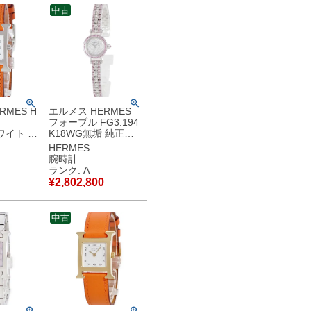
中古
RMES H
エルメス HERMES
M
フォーブル FG3.194
ホワイト ア
K18WG無垢 純正ダ
エア H型
イヤ＆ピンクサファ
HERMES
腕時計ク
イア パヴェ レディー
腕時計
イト 【中
ス 腕時計クオーツ シ
ランク: A
品
ルバー 【中古】中古
¥
2,802,800
美品
中古