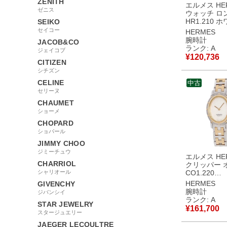
ZENITH
エルメス HER
ゼニス
ウォッチ ロ
HR1.210 
SEIKO
放射状 ラジ
セイコー
HERMES
ビア レディ
腕時計
JACOB&CO
計クオーツ 
ランク: A
ジェイコブ
【中古】中
¥
120,736
CITIZEN
シチズン
CELINE
中古
セリーヌ
CHAUMET
ショーメ
CHOPARD
ショパール
JIMMY CHOO
ジミーチュウ
エルメス HE
CHARRIOL
クリッパー 
シャリオール
CO1.220
CO1.220.22
HERMES
GIVENCHY
シルバー ギ
腕時計
ジバンシイ
楕円形 レデ
ランク: A
STAR JEWELRY
時計クオーツ
¥
161,700
スタージュエリー
ー 【中古】
JAEGER LECOULTRE