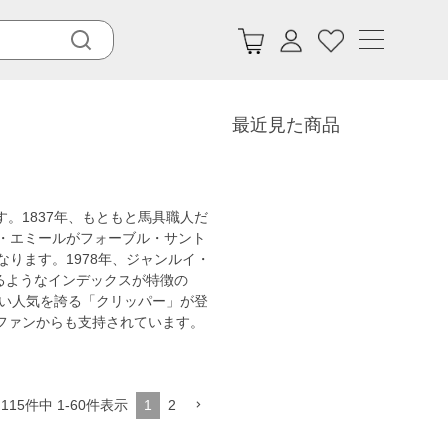
最近見た商品
。1837年、もともと馬具職人だ
・エミールがフォーブル・サント
ります。1978年、ジャンルイ・
るようなインデックスが特徴の
強い人気を誇る「クリッパー」が登
ファンからも支持されています。
115
件中
1
-
60
件表示
1
2