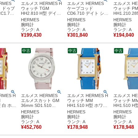
RMES
エルメス HERMES H
エルメス HERMES
エルメス HE
 ドゥブ
ウォッチ TGM
ケープコッド
ウォッチ P
1.710
HH2.810 H型 デイト
CD6.710 デイト シル
HH1.210.2
ラビア デ
ブラック スクエア ア
バー スクエア 角型
イヤ ピンク 
HERMES
HERMES
HERMES
ース 腕時
ラビア 3針 メンズ 腕
アラビア メンズ 腕時
型 スクエア
腕時計
腕時計
腕時計
シルバー
時計自動巻き ブラッ
計自動巻き シルバー
ス 腕時計ク
ランク: A
ランク: A
ランク: A
古美品
ク 【中古】中古美品
【中古】中古美品
ンク 【中古
¥
199,430
¥
301,840
¥
194,040
品
中古
中古
中古
MES H
エルメス HERMES
エルメス HERMES H
エルメス HE
M
エルメスカット GM
ウォッチ MM
ウォッチ M
型 白 ホワ
36mm SD1.510
HH1.510 H型 ホワイ
HH1.510 H
ア ギョウ
W404927WW00 ア
ト 白 アラビア ギョ
イト アラビ
HERMES
HERMES
HERMES
 レディー
ラビア ユニセックス
ウシェ メンズ レディ
シェ メンズ
腕時計
腕時計
腕時計
オーツ ホ
メンズ レディース 腕
ース 腕時計クオーツ
ス 腕時計ク
ランク: A
ランク: A
ランク: A
古】中古
時計自動巻き シルバ
ホワイト 【中古】中
ワイト 【中
¥
452,760
¥
178,948
¥
178,948
ー 【中古】中古美品
古美品
美品