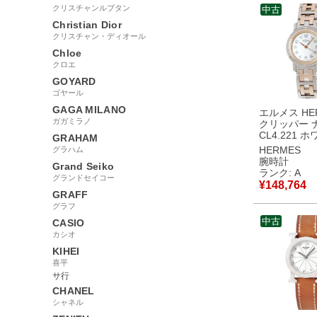
クリスチャンルブタン
中古
Christian Dior
クリスチャン・ディオール
Chloe
クロエ
GOYARD
ゴヤール
GAGA MILANO
エルメス HE
ガガミラノ
クリッパー 
CL4.221 
GRAHAM
ェル アラビ
HERMES
グラハム
レディース 
腕時計
Grand Seiko
オーツ ホワ
ランク: A
グランドセイコー
古】中古美
¥
148,764
GRAFF
グラフ
中古
CASIO
カシオ
KIHEI
喜平
サ行
CHANEL
シャネル