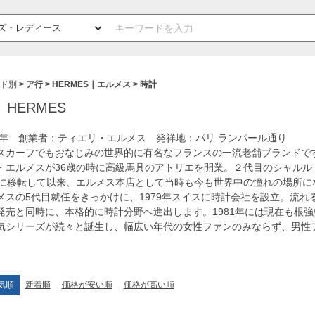
ド別
ア行
HERMES｜エルメス
時計
HERMES
37年 創業者：ティエリ・エルメス 発祥地：パリ ランパール通り
スカーフでもおなじみの世界的に有名なフランスの一流老舗ブランドです
・エルメスが36歳の時に高級馬具のアトリエを開業。２代目のシャルル
地に移転して以来、エルメス本店として当時も今も世界中の憧れの場所にな
メスの5代目就任をきっかけに、1979年スイスに時計会社を設立。流れ
発売と同時に、本格的に時計分野へ進出します。1981年には現在も根
気シリーズが続々と誕生し、幅広い年代の女性ファンのみならず、男性
気順
新着順
価格が安い順
価格が高い順