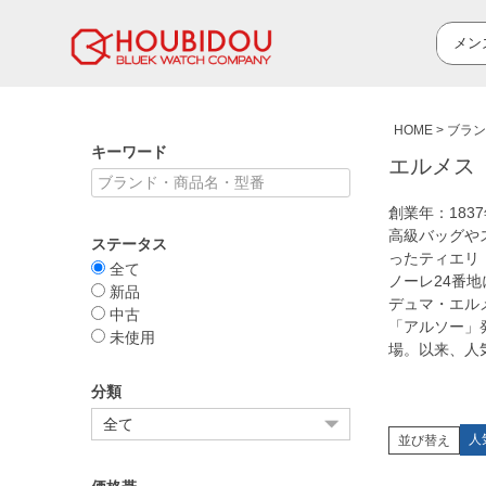
HOME
ブラン
キーワード
エルメス 
創業年：18
高級バッグや
ステータス
ったティエリ
全て
ノーレ24番
新品
デュマ・エル
中古
「アルソー」
未使用
場。以来、人
分類
人
並び替え