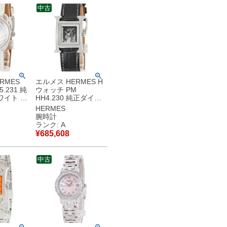
中古
RMES
エルメス HERMES H
.231 純
ウォッチ PM
ワイト シ
HH4.230 純正ダイヤ
・ドリニ
オブシディアン 黒曜
HERMES
ス 腕時計
石 レディース 腕時計
腕時計
ワイト
クオーツ ブラック
ランク: A
古美品
【中古】中古美品
¥
685,608
中古