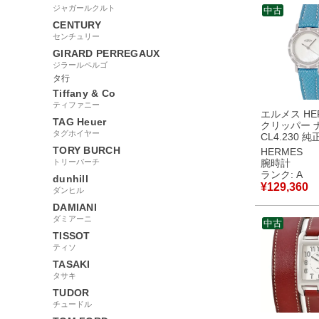
ジャガールクルト
中古
CENTURY
センチュリー
GIRARD PERREGAUX
ジラールペルゴ
タ行
Tiffany & Co
ティファニー
エルメス HE
TAG Heuer
クリッパー 
タグホイヤー
CL4.230 
ホワイト シ
TORY BURCH
HERMES
ウシェ レデ
トリーバーチ
腕時計
時計クオーツ
ランク: A
dunhill
ト 【中古】
¥
129,360
ダンヒル
DAMIANI
ダミアーニ
中古
TISSOT
ティソ
TASAKI
タサキ
TUDOR
チュードル