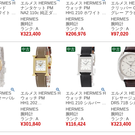
MES H
エルメス HERMES
エルメス HERMES H
エルメス HE
ンド
ナンタケット PM
ウォッチ PM
クリッパー CL
ホワイト 白
NA2.110c 純正ダイ
HH1.210 ホワイト ア
グレー アラ
アル アラ
ヤ ブルー アベンチュ
ラビア スクエア H型
ト ラウンド 
HERMES
HERMES
HERMES
ース 腕時
リン 角型 チェーンブ
ギョーシェ レディー
ィース 腕時
腕時計
腕時計
腕時計
ホワイト
レス レディース 腕時
ス 腕時計クオーツ ホ
ツ グレー 
ランク: A
ランク: A
ランク: A
古美品
計クオーツ ブルー
ワイト 【中古】中古
古美品
¥
323,400
¥
206,976
¥
97,020
【中古】中古美品
美品
中古
中古
中古
RMES
エルメス HERMES H
エルメス HERMES H
エルメス HE
オーバル
ウォッチ PM
ウォッチ PM
ドレサージ
HH1.202
HH1.210 シルバー ア
DR5.71B 
0/3787
055424WW00 純正
ラビア スクエア H型
スモールセコ
HERMES
HERMES
HERMES
ョーシェ
ダイヤ ホワイト シェ
ギョーシェ レディー
ースルーバッ
腕時計
腕時計
腕時計
ィース 腕
ル H型 スクエア レデ
ス 腕時計クオーツ ホ
ビア バー メ
ランク: A
ランク: A
ランク: A
 シルバ
ィース 腕時計クオー
ワイト 【中古】中古
時計自動巻き
¥
301,840
¥
116,424
¥
323,400
中古美品
ツ ホワイト 【中古】
美品
ー 【中古】
中古美品