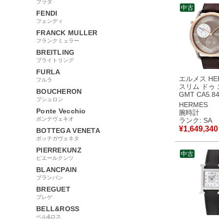
プラダ
中古
FENDI
フェンディ
FRANCK MULLER
フランクミュラー
BREITLING
ブライトリング
FURLA
エルメス HE
フルラ
スリム ドゥ
BOUCHERON
GMT CA5.8
ブシュロン
同様 K18PG×
HERMES
ビ ブラウン
Ponte Vecchio
腕時計
メンズ 腕時
ポンテヴェキオ
ランク: SA
き ブラウン
¥
1,649,340
BOTTEGA VENETA
新品同様品
ボッテガヴェネタ
PIERREKUNZ
中古
ピエールクンツ
BLANCPAIN
ブランパン
BREGUET
ブレゲ
BELL&ROSS
ベル&ロス