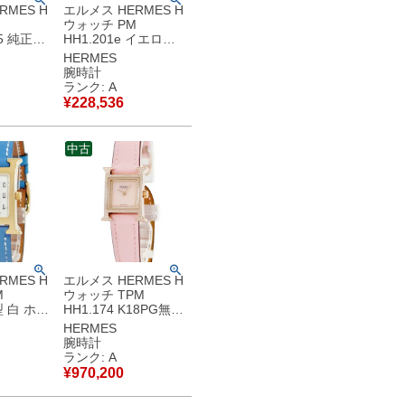
RMES H
エルメス HERMES H
M
ウォッチ PM
85 純正ダ
HH1.201e イエロー
シェル H
GP ホワイト アラビ
HERMES
 レディー
ア H型 スクエア レデ
腕時計
オーツ ピ
ィース 腕時計クオー
ランク: A
】中古美
ツ ホワイト 【中古】
¥
228,536
中古美品
中古
RMES H
エルメス HERMES H
M
ウォッチ TPM
型 白 ホワ
HH1.174 K18PG無垢
ア ギョウ
純正ダイヤ ピンク H
HERMES
 レディー
型 レディース 腕時計
腕時計
オーツ ホ
クオーツ ピンク 【中
ランク: A
古】中古
古】中古美品
¥
970,200