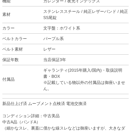
機能
カレンダー / 夜光インデックス
ステンレススチール / 純正レザーバンド / 純正
素材
SS尾錠
カラー
文字盤：ホワイト系
ベルトカラー
パープル系
ベルト素材
レザー
保証年数
当店保証3年
ギャランティ(2015年購入/国内)・取扱説明
書・BOX
付属品
※記載している物以外の付属品は御座いませ
ん。
新品仕上げ済 ムーブメント点検済 電池交換済
コンディション詳細：中古美品
中古A品（バンドA）
（細かなスレ、裏蓋に僅かな線スレなどは御座いますが、大きなダ