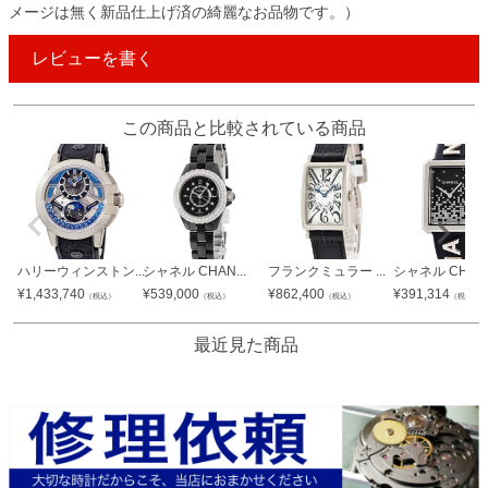
メージは無く新品仕上げ済の綺麗なお品物です。）
レビューを書く
この商品と比較されている商品
ハリーウィンストン...
シャネル CHAN...
フランクミュラー ...
シャネル CHAN.
¥
1,433,740
¥
539,000
¥
862,400
¥
391,314
（税込）
（税込）
（税込）
（税込）
最近見た商品