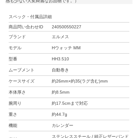
感も少ない大変綺麗なお品物です。）
スペック・付属品詳細
商品問い合わせID
240500550227
ブランド
エルメス
モデル
Hウォッチ MM
型番
HH3.510
ムーブメント
自動巻き
ケースサイズ
約26mm×約35(ラグ含む)mm
本体厚さ
約8.5mm
腕周り
約17.5cmまで対応
重さ
約44.7g
機能
カレンダー
ステンレススチール / 純正レザーバンド