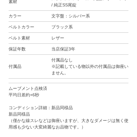
素材
/ 純正SS尾錠
カラー
文字盤：シルバー系
ベルトカラー
ブラック系
ベルト素材
レザー
保証年数
当店保証3年
付属品なし
付属品
※記載している物以外の付属品は御座い
ません。
ムーブメント点検済
平均日差約+6秒
コンディション詳細：新品同様品
新品同様品
（僅かな線スレなどは御座いますが、大きなダメージは無く使
用感も少ない大変綺麗なお品物です。）