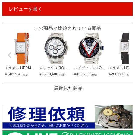
レビューを書く
この商品と比較されている商品
エルメス HERM...
ロレックス ROL...
ルイヴィトン LO...
エルメス HERM.
¥
148,764
¥
5,713,400
¥
452,760
¥
280,280
（税込）
（税込）
（税込）
（税込）
最近見た商品