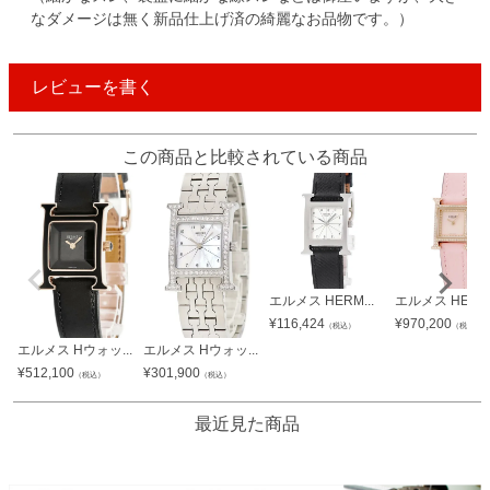
なダメージは無く新品仕上げ済の綺麗なお品物です。）
レビューを書く
この商品と比較されている商品
エルメス HERM...
エルメス HERM.
¥
116,424
¥
970,200
（税込）
（税込）
エルメス Hウォッ...
エルメス Hウォッ...
¥
512,100
¥
301,900
（税込）
（税込）
最近見た商品