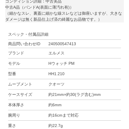
コンディション詳細：中古美品
中古A品（バンドA(表面に薄汚れ有)）
（細かなスレ、裏蓋に細かな線スレなどは御座いますが、大きな
ダメージは無く新品仕上げ済の綺麗なお品物です。）
スペック・付属品詳細
商品問い合わせID
240500547413
ブランド
エルメス
モデル
Hウォッチ PM
型番
HH1.210
ムーブメント
クオーツ
ケースサイズ
約21mm×約30(ラグ含む)mm
本体厚さ
約6mm
腕周り
約16cmまで対応
重さ
約22.7g