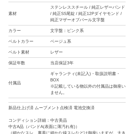
ステンレススチール / 純正レザーバンド
素材
/ 純正SS尾錠 / 純正12Pダイヤモンド /
純正マザーオブパール文字盤
カラー
文字盤：ピンク系
ベルトカラー
ベージュ系
ベルト素材
レザー
保証年数
当店保証3年
ギャランティ(未記入)・取扱説明書・
BOX
付属品
※記載している物以外の付属品は御座い
ません。
新品仕上げ済 ムーブメント点検済 電池交換済
コンディション詳細：中古美品
中古A品（バンドA(表面に薄汚れ有)）
（細かなスレ、裏蓋に細かな線スレなどは御座いますが、大き