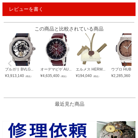
レビューを書く
この商品と比較されている商品
ブルガリ BVLG...
オーデマピゲ AU...
エルメス HERM...
ウブロ HUBLO..
¥
3,913,140
¥
4,635,400
¥
194,040
¥
2,285,360
（税込）
（税込）
（税込）
（税込
最近見た商品