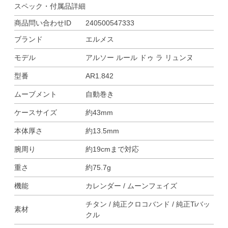
スペック・付属品詳細
商品問い合わせID
240500547333
ブランド
エルメス
モデル
アルソー ルール ドゥ ラ リュンヌ
型番
AR1.842
ムーブメント
自動巻き
ケースサイズ
約43mm
本体厚さ
約13.5mm
腕周り
約19cmまで対応
重さ
約75.7g
機能
カレンダー / ムーンフェイズ
チタン / 純正クロコバンド / 純正Tiバッ
素材
クル