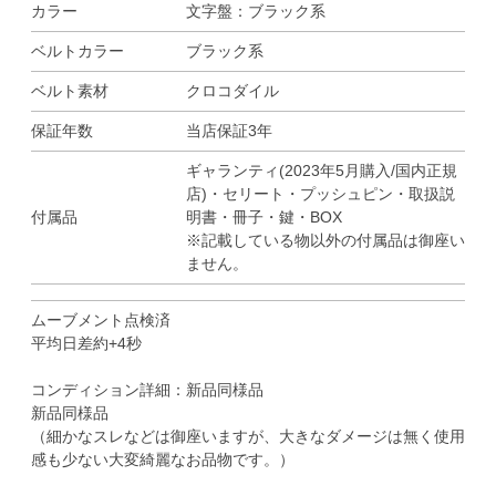
カラー
文字盤：ブラック系
ベルトカラー
ブラック系
ベルト素材
クロコダイル
保証年数
当店保証3年
ギャランティ(2023年5月購入/国内正規
店)・セリート・プッシュピン・取扱説
付属品
明書・冊子・鍵・BOX
※記載している物以外の付属品は御座い
ません。
ムーブメント点検済
平均日差約+4秒
コンディション詳細：新品同様品
新品同様品
（細かなスレなどは御座いますが、大きなダメージは無く使用
感も少ない大変綺麗なお品物です。）