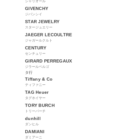
シャリオール
GIVENCHY
ジバンシイ
STAR JEWELRY
スタージュエリー
JAEGER LECOULTRE
ジャガールクルト
CENTURY
センチュリー
GIRARD PERREGAUX
ジラールペルゴ
タ行
Tiffany & Co
ティファニー
TAG Heuer
タグホイヤー
TORY BURCH
トリーバーチ
dunhill
ダンヒル
DAMIANI
ダミアーニ