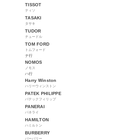
TISSOT
ティソ
TASAKI
タサキ
TUDOR
チュードル
TOM FORD
トムフォード
ナ行
NOMOS
ノモス
ハ行
Harry Winston
ハリーウィンストン
PATEK PHILIPPE
パテックフィリップ
PANERAI
パネライ
HAMILTON
ハミルトン
BURBERRY
バーバリー