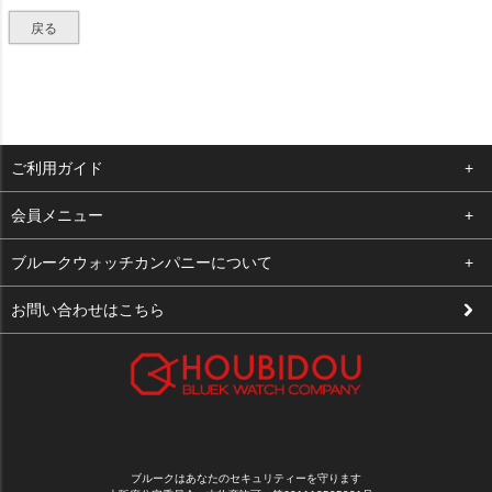
戻る
ご利用ガイド
よくある質問
会員メニュー
支払い・送料
ログイン
ブルークウォッチカンパニーについて
修理依頼
お気に入り
会社概要
お問い合わせはこちら
お客様の声
カート
店舗案内
買取について
メルマガ登録
特定商取引法に基づく表示
新規会員登録
プライバシーポリシー
ブルークはあなたのセキュリティーを守ります