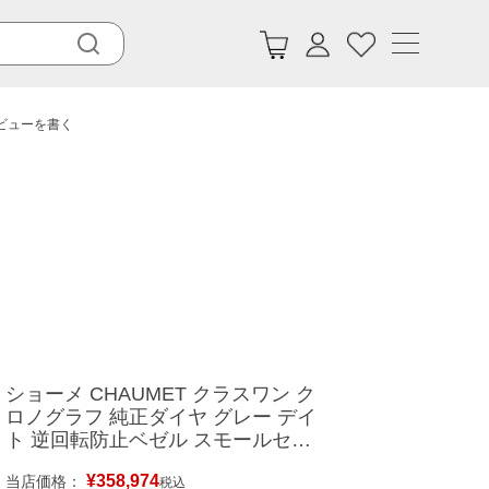
レビューを書く
ショーメ CHAUMET クラスワン ク
ロノグラフ 純正ダイヤ グレー デイ
ト 逆回転防止ベゼル スモールセコ
ンド メンズ 腕時計クオーツ グレー
¥
358,974
当店価格：
【中古】中古美品
税込