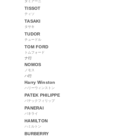
ダミアーニ
TISSOT
ティソ
TASAKI
タサキ
TUDOR
チュードル
TOM FORD
トムフォード
ナ行
NOMOS
ノモス
ハ行
Harry Winston
ハリーウィンストン
PATEK PHILIPPE
パテックフィリップ
PANERAI
パネライ
HAMILTON
ハミルトン
BURBERRY