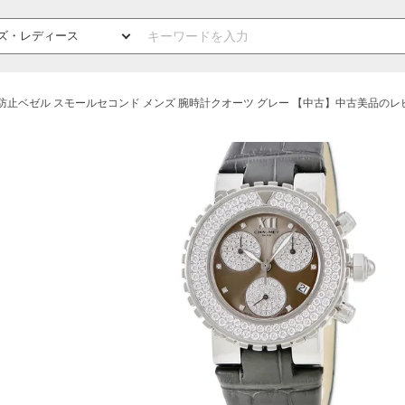
回転防止ベゼル スモールセコンド メンズ 腕時計クオーツ グレー 【中古】中古美品の