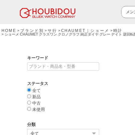
HOME
ブランド別
サ行
CHAUMET｜ショーメ
時計
ショーメ CHAUMET クラスワン クロノグラフ 純正ダイヤ グレー デイト 逆
キーワード
ステータス
全て
新品
中古
未使用
分類