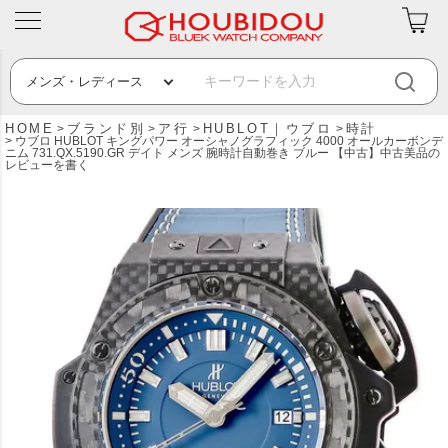
HOME
ブランド別
ア行
HUBLOT｜ウブロ
時計
ウブロ HUBLOT キングパワー オーシャノグラフィック 4000 オールカーボンデ
ニム 731.QX.5190.GR デイト メンズ 腕時計自動巻き ブルー 【中古】中古美品の
レビューを書く