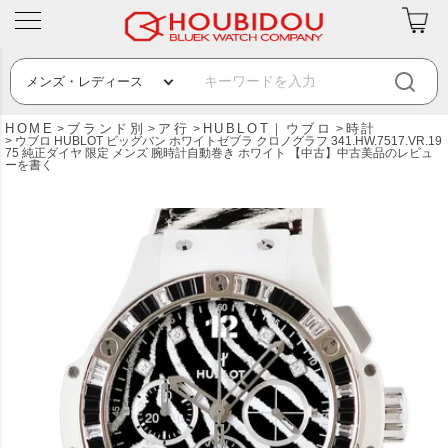
HOME
ブランド別
ア行
HUBLOT｜ウブロ
時計
ウブロ HUBLOT ビッグバン ホワイトゼブラ クロノグラフ 341.HW.7517.VR.19
75 純正ダイヤ 限定 メンズ 腕時計自動巻き ホワイト 【中古】中古美品のレビュ
ーを書く