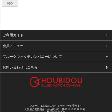
戻る
ご利用ガイド
よくある質問
会員メニュー
支払い・送料
ログイン
ブルークウォッチカンパニーについて
修理依頼
お気に入り
会社概要
お問い合わせはこちら
お客様の声
カート
店舗案内
買取について
メルマガ登録
特定商取引法に基づく表示
新規会員登録
プライバシーポリシー
ブルークはあなたのセキュリティーを守ります
大阪府公安委員会 古物商許可 第621113505921号
株式会社 宝美堂