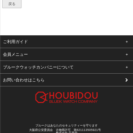
戻る
ご利用ガイド
よくある質問
会員メニュー
支払い・送料
ログイン
ブルークウォッチカンパニーについて
修理依頼
お気に入り
会社概要
お問い合わせはこちら
お客様の声
カート
店舗案内
買取について
メルマガ登録
特定商取引法に基づく表示
新規会員登録
プライバシーポリシー
ブルークはあなたのセキュリティーを守ります
大阪府公安委員会 古物商許可 第621113505921号
株式会社 宝美堂