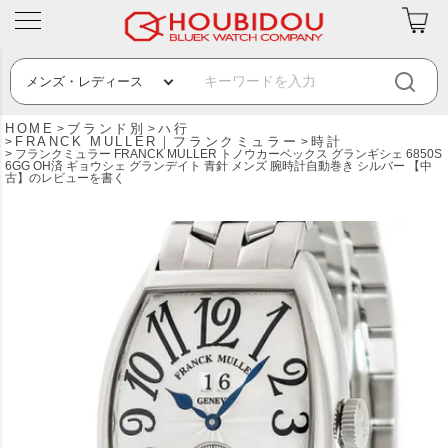
HOME
ブランド別
ハ行
FRANCK MULLER｜フランクミュラー
時計
フランクミュラー FRANCK MULLER トノウカーベックス グランギシェ 6850S
6GG OH済 ギョウシェ グランデイト 青針 メンズ 腕時計自動巻き シルバー 【中
古】のレビューを書く