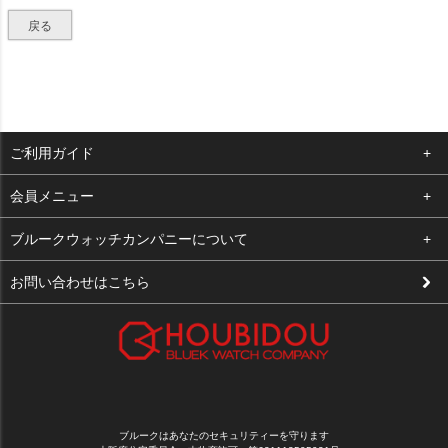
戻る
ご利用ガイド
よくある質問
会員メニュー
支払い・送料
ログイン
ブルークウォッチカンパニーについて
修理依頼
お気に入り
会社概要
お問い合わせはこちら
お客様の声
カート
店舗案内
買取について
メルマガ登録
特定商取引法に基づく表示
新規会員登録
プライバシーポリシー
ブルークはあなたのセキュリティーを守ります