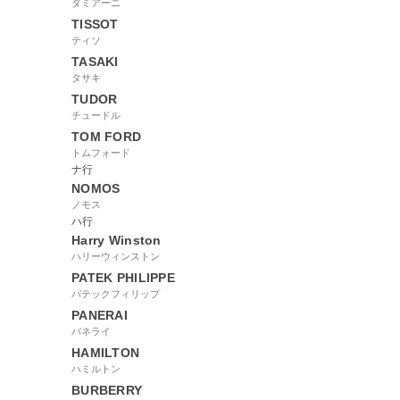
ダミアーニ
TISSOT
ティソ
TASAKI
タサキ
TUDOR
チュードル
TOM FORD
トムフォード
ナ行
NOMOS
ノモス
ハ行
Harry Winston
ハリーウィンストン
PATEK PHILIPPE
パテックフィリップ
PANERAI
パネライ
HAMILTON
ハミルトン
BURBERRY