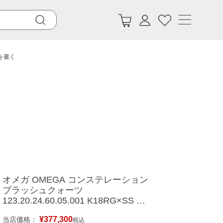
ーを書く
オメガ OMEGA コンステレーション
ブラッシュクォーツ
123.20.24.60.05.001 K18RG×SS コ
ンビ シェル レディース 腕時計クオ
¥
377,300
当店価格：
ーツ ホワイト 【中古】
税込