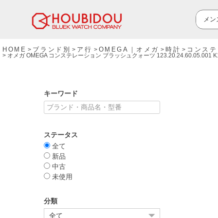
HOME
ブランド別
ア行
OMEGA｜オメガ
時計
コンステ
オメガ OMEGA コンステレーション ブラッシュクォーツ 123.20.24.60.05.
キーワード
ステータス
全て
新品
中古
未使用
分類