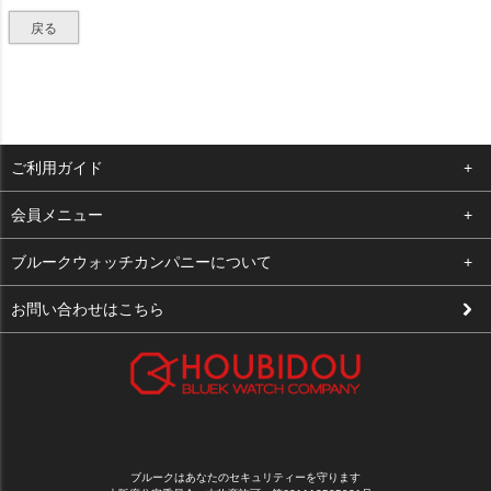
戻る
ご利用ガイド
よくある質問
会員メニュー
支払い・送料
ログイン
ブルークウォッチカンパニーについて
修理依頼
お気に入り
会社概要
お問い合わせはこちら
お客様の声
カート
店舗案内
買取について
メルマガ登録
特定商取引法に基づく表示
新規会員登録
プライバシーポリシー
ブルークはあなたのセキュリティーを守ります