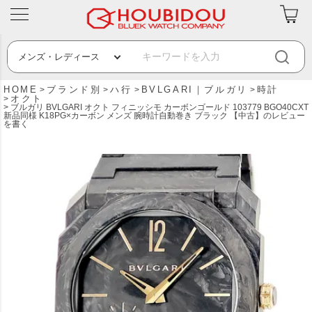
HOME
ブランド別
ハ行
BVLGARI｜ブルガリ
時計
オクト
ブルガリ BVLGARI オクト フィニッシモ カーボンゴールド 103779 BGO40CXT
新品同様 K18PG×カーボン メンズ 腕時計自動巻き ブラック 【中古】のレビュー
を書く