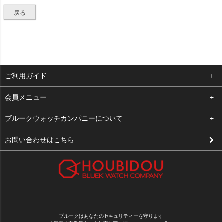
戻る
ご利用ガイド
よくある質問
会員メニュー
支払い・送料
ログイン
ブルークウォッチカンパニーについて
修理依頼
お気に入り
会社概要
お問い合わせはこちら
お客様の声
カート
店舗案内
買取について
メルマガ登録
特定商取引法に基づく表示
新規会員登録
プライバシーポリシー
ブルークはあなたのセキュリティーを守ります