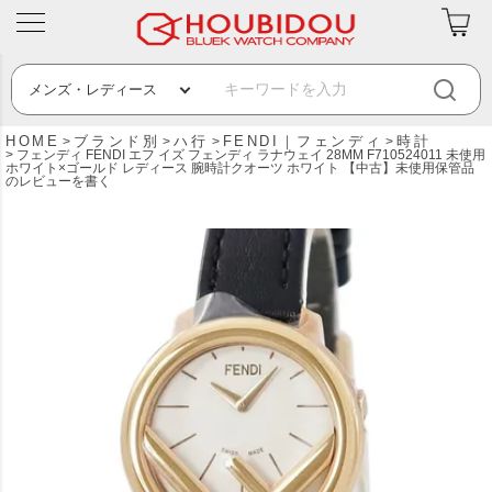
HOME
ブランド別
ハ行
FENDI｜フェンディ
時計
フェンディ FENDI エフ イズ フェンディ ラナウェイ 28MM F710524011 未使用
ホワイト×ゴールド レディース 腕時計クオーツ ホワイト 【中古】未使用保管品
のレビューを書く