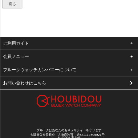
戻る
ご利用ガイド
よくある質問
会員メニュー
支払い・送料
ログイン
ブルークウォッチカンパニーについて
修理依頼
お気に入り
会社概要
お問い合わせはこちら
お客様の声
カート
店舗案内
買取について
メルマガ登録
特定商取引法に基づく表示
新規会員登録
プライバシーポリシー
ブルークはあなたのセキュリティーを守ります
大阪府公安委員会 古物商許可 第621113505921号
株式会社 宝美堂