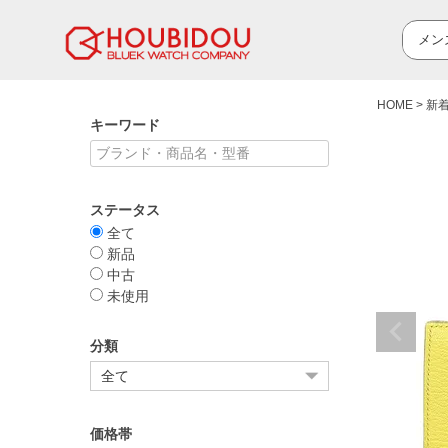
HOME
新
キーワード
ステータス
全て
新品
中古
未使用
分類
価格帯