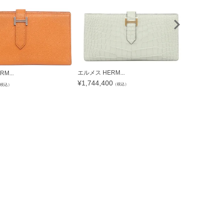
エルメス HERM...
M...
エルメス HER
¥
1,744,400
¥
684,040
（税込）
税込）