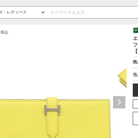
中
着商品
エ
フ
【
商
当