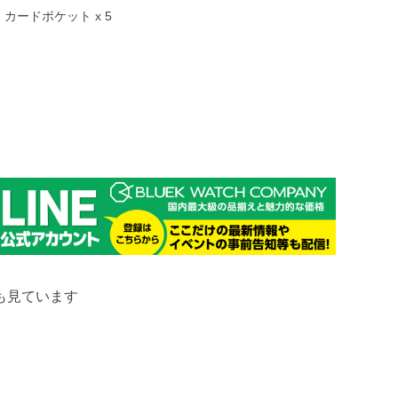
 、カードポケット x 5
も見ています