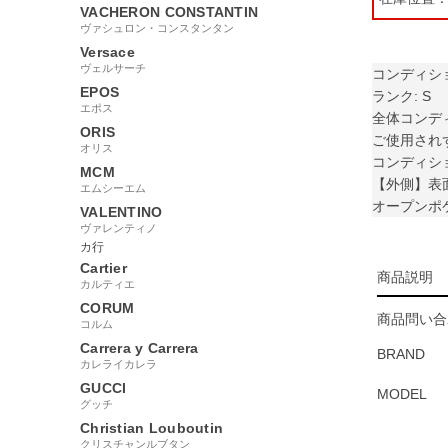
VACHERON CONSTANTIN
ヴァシュロン・コンスタンタン
Versace
ヴェルサーチ
コンディシ
EPOS
ランク: S
エポス
全体コンデ
ORIS
ご使用され
オリス
コンディシ
MCM
【外側】表
エムシーエム
オープンポ
VALENTINO
ヴァレンティノ
カ行
Cartier
商品説明
カルティエ
CORUM
商品問い合
コルム
Carrera y Carrera
BRAND
カレライカレラ
GUCCI
MODEL
グッチ
Christian Louboutin
クリスチャンルブタン