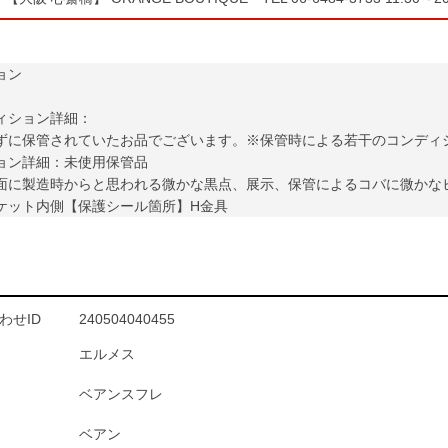
ョン
ィション詳細：
ずに保管されていたお品でございます。※保管時による若干のコンディ
ョン詳細：未使用保管品
面に製造時からと思われる微かな黒点、展示、保管によるコバに微かな
ケット内側【保護シール箇所】H金具
わせID
240504040455
エルメス
ベアンスフレ
ベアン