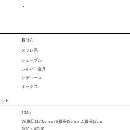
-
長財布
スフレ系
シェーブル
シルバー金具
レディース
ボックス
ィット
104g
W(底辺)17.5cm x H(最長)9cm x D(最長)2cm
刻印：X刻印