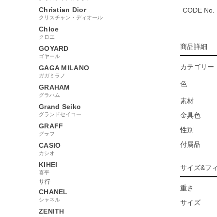
Christian Dior
CODE No.
クリスチャン・ディオール
Chloe
クロエ
商品詳細
GOYARD
ゴヤール
カテゴリー
GAGA MILANO
ガガミラノ
色
GRAHAM
グラハム
素材
Grand Seiko
グランドセイコー
金具色
GRAFF
性別
グラフ
付属品
CASIO
カシオ
KIHEI
サイズ&フ
喜平
サ行
重さ
CHANEL
シャネル
サイズ
ZENITH