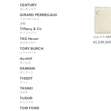
CENTURY
センチュリー
GIRARD PERREGAUX
ジラールペルゴ
タ行
Tiffany & Co
ティファニー
エルメス HERM
TAG Heuer
¥
1,538,600
タグホイヤー
TORY BURCH
トリーバーチ
dunhill
ダンヒル
185309
DAMIANI
ダミアーニ
TISSOT
ティソ
TASAKI
タサキ
TUDOR
チュードル
TOM FORD