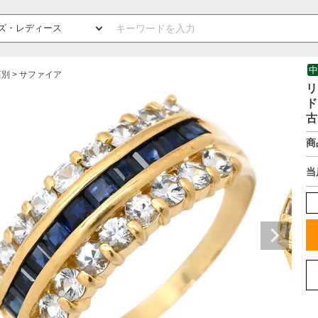
中
石別
サファイア
リ
ド
古
商
当