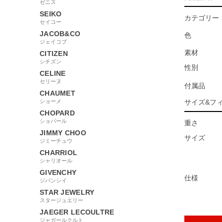
ゼニス
SEIKO
カテゴリー
セイコー
JACOB&CO
色
ジェイコブ
素材
CITIZEN
シチズン
性別
CELINE
セリーヌ
付属品
CHAUMET
ショーメ
サイズ&フ
CHOPARD
ショパール
重さ
JIMMY CHOO
サイズ
ジミーチュウ
CHARRIOL
シャリオール
GIVENCHY
仕様
ジバンシイ
STAR JEWELRY
スタージュエリー
JAEGER LECOULTRE
ジャガールクルト