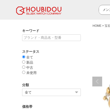
HOME
宝
キーワード
ステータス
全て
新品
中古
未使用
分類
価格帯