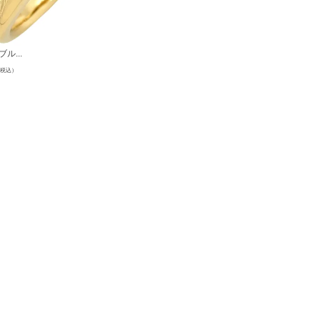
ル...
リング 指輪 
¥
130,240
税込）