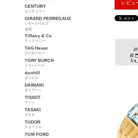
レビュ
CENTURY
センチュリー
GIRARD PERREGAUX
ジラールペルゴ
163927
タ行
Tiffany & Co
ティファニー
TAG Heuer
タグホイヤー
TORY BURCH
トリーバーチ
dunhill
ダンヒル
DAMIANI
ダミアーニ
TISSOT
ティソ
TASAKI
タサキ
TUDOR
チュードル
TOM FORD