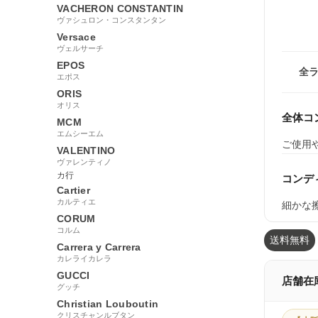
VACHERON CONSTANTIN
ヴァシュロン・コンスタンタン
Versace
ヴェルサーチ
EPOS
全
エポス
ORIS
オリス
全体コ
MCM
エムシーエム
ご使用
VALENTINO
ヴァレンティノ
カ行
コンデ
Cartier
カルティエ
細かな
CORUM
コルム
送料無料
Carrera y Carrera
カレライカレラ
GUCCI
店舗在
グッチ
Christian Louboutin
クリスチャンルブタン