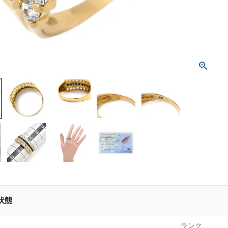
状態
ランク