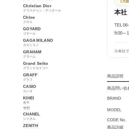
【大阪
Christian Dior
クリスチャン・ディオール
本社
Chloe
クロエ
TEL 06
GOYARD
9:00
ゴヤール
GAGA MILANO
ガガミラノ
※本社
GRAHAM
グラハム
Grand Seiko
グランドセイコー
GRAFF
商品説明
グラフ
CASIO
商品問い合わ
カシオ
KIHEI
BRAND
喜平
サ行
MODEL
CHANEL
シャネル
CODE No.
ZENITH
商品詳細