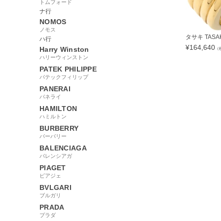
トムフォード
ナ行
NOMOS
ノモス
タサキ TASAK.
ハ行
¥
164,640
Harry Winston
（
ハリーウィンストン
PATEK PHILIPPE
パテックフィリップ
PANERAI
163927
パネライ
HAMILTON
ハミルトン
BURBERRY
バーバリー
BALENCIAGA
バレンシアガ
PIAGET
ピアジェ
BVLGARI
ブルガリ
PRADA
プラダ