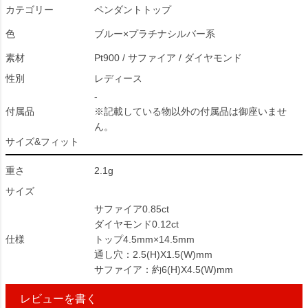
カテゴリー
ペンダントトップ
色
ブルー×プラチナシルバー系
素材
Pt900 / サファイア / ダイヤモンド
性別
レディース
-
付属品
※記載している物以外の付属品は御座いませ
ん。
サイズ&フィット
重さ
2.1g
サイズ
サファイア0.85ct
ダイヤモンド0.12ct
仕様
トップ4.5mm×14.5mm
通し穴：2.5(H)X1.5(W)mm
サファイア：約6(H)X4.5(W)mm
レビューを書く