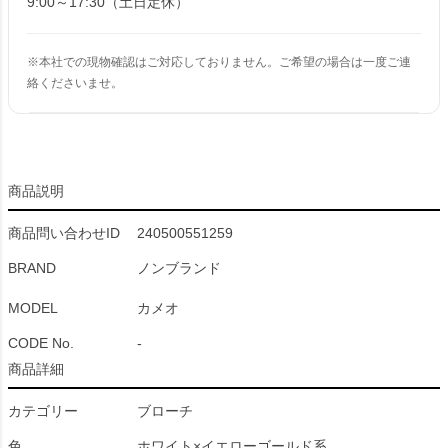
9:00～17:30（土日定休）
※本社での現物確認はご対応しておりません。ご希望の場合は一度ご連
絡くださいませ。
商品説明
商品問い合わせID
240500551259
BRAND
ノンブランド
MODEL
カメオ
CODE No.
-
商品詳細
カテゴリー
ブローチ
色
ホワイト×イエローゴールド系