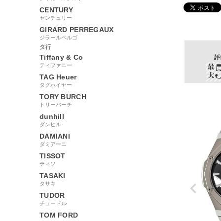
CENTURY
センチュリー
30309
GIRARD PERREGAUX
ジラールペルゴ
タ行
Tiffany & Co
ティファニー
TAG Heuer
タグホイヤー
TORY BURCH
トリーバーチ
dunhill
ダンヒル
DAMIANI
ダミアーニ
TISSOT
ティソ
TASAKI
タサキ
TUDOR
チュードル
TOM FORD