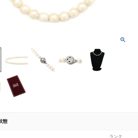
状態
ランク