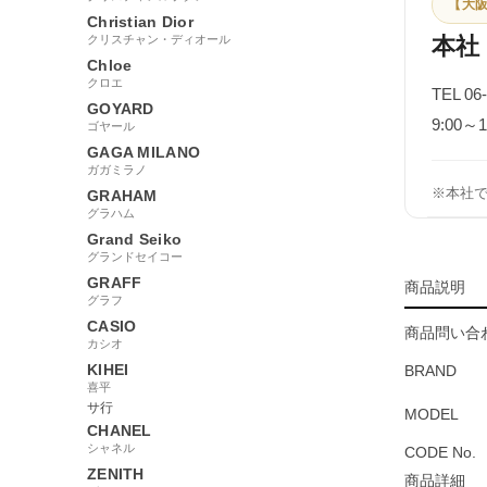
【大阪
Christian Dior
クリスチャン・ディオール
本社
Chloe
クロエ
TEL 06
GOYARD
9:00
ゴヤール
GAGA MILANO
ガガミラノ
※本社
GRAHAM
グラハム
Grand Seiko
グランドセイコー
GRAFF
商品説明
グラフ
CASIO
商品問い合わ
カシオ
KIHEI
BRAND
喜平
サ行
MODEL
CHANEL
シャネル
CODE No.
ZENITH
商品詳細