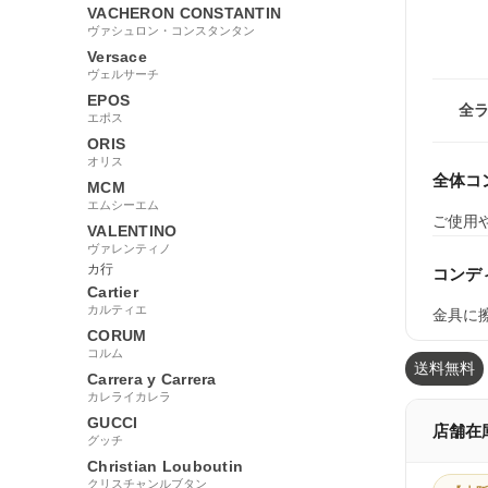
VACHERON CONSTANTIN
ヴァシュロン・コンスタンタン
Versace
ヴェルサーチ
EPOS
全
エポス
ORIS
オリス
全体コ
MCM
エムシーエム
ご使用
VALENTINO
ヴァレンティノ
カ行
コンデ
Cartier
カルティエ
金具に
CORUM
コルム
送料無料
Carrera y Carrera
カレライカレラ
GUCCI
店舗在
グッチ
Christian Louboutin
クリスチャンルブタン