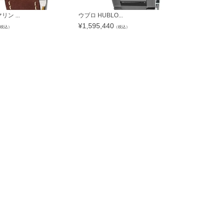
ン ...
ウブロ HUBLO...
グラハム GRA
¥
1,595,440
¥
301,840
税込）
（税込）