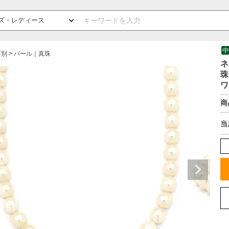
中
石別
パール｜真珠
ネ
珠
ワ
商
当