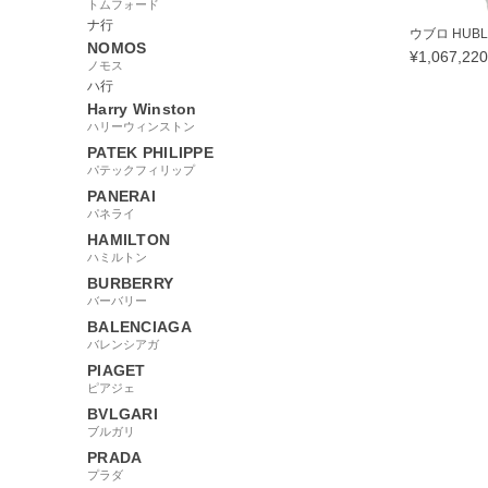
トムフォード
ナ行
ウブロ HUBLO
NOMOS
¥
1,067,220
ノモス
ハ行
Harry Winston
ハリーウィンストン
PATEK PHILIPPE
30309
パテックフィリップ
PANERAI
パネライ
HAMILTON
ハミルトン
BURBERRY
バーバリー
BALENCIAGA
バレンシアガ
PIAGET
ピアジェ
BVLGARI
ブルガリ
PRADA
プラダ