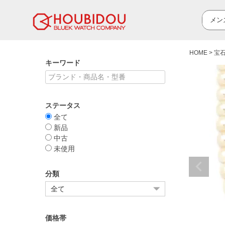
HOME
宝
キーワード
ステータス
全て
新品
中古
未使用
分類
価格帯