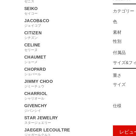
ゼニス
SEIKO
カテゴリー
セイコー
JACOB&CO
色
ジェイコブ
素材
CITIZEN
シチズン
性別
CELINE
セリーヌ
付属品
CHAUMET
ショーメ
サイズ&フ
CHOPARD
ショパール
重さ
JIMMY CHOO
サイズ
ジミーチュウ
CHARRIOL
シャリオール
GIVENCHY
仕様
ジバンシイ
STAR JEWELRY
スタージュエリー
JAEGER LECOULTRE
レビュ
ジャガールクルト