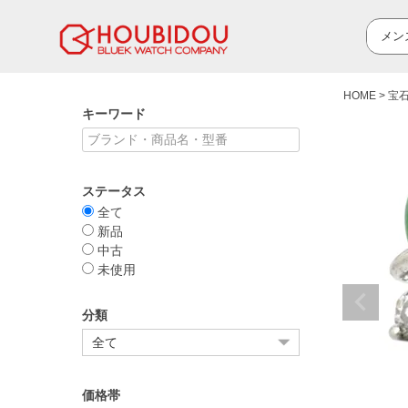
HOME
宝
キーワード
ステータス
全て
新品
中古
未使用
分類
価格帯