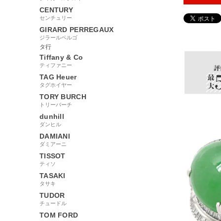
CENTURY
センチュリー
GIRARD PERREGAUX
110651
ジラールペルゴ
タ行
Tiffany & Co
ティファニー
TAG Heuer
タグホイヤー
TORY BURCH
トリーバーチ
dunhill
ダンヒル
DAMIANI
ダミアーニ
TISSOT
ティソ
TASAKI
タサキ
TUDOR
チュードル
TOM FORD