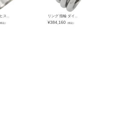
ス...
リング 指輪 ダイ...
リング 指輪 
¥
384,160
¥
117,216
税込）
（税込）