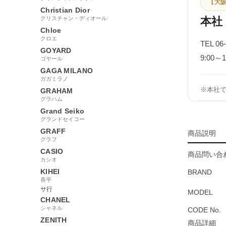
【大阪
Christian Dior
クリスチャン・ディオール
本社
Chloe
クロエ
TEL 06
GOYARD
9:00
ゴヤール
GAGA MILANO
ガガミラノ
※本社
GRAHAM
グラハム
Grand Seiko
グランドセイコー
GRAFF
商品説明
グラフ
CASIO
商品問い合わ
カシオ
KIHEI
BRAND
喜平
サ行
MODEL
CHANEL
シャネル
CODE No.
ZENITH
商品詳細