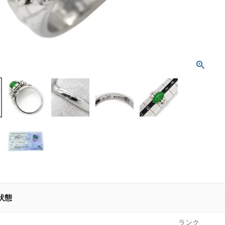
状態
ランク