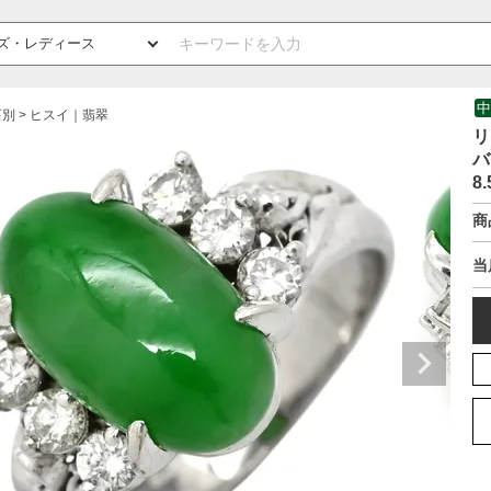
中
石別
ヒスイ｜翡翠
リ
バ
8
商
当