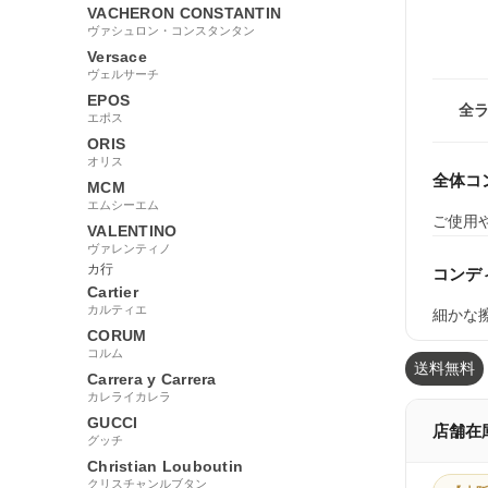
VACHERON CONSTANTIN
ヴァシュロン・コンスタンタン
Versace
ヴェルサーチ
EPOS
全
エポス
ORIS
オリス
全体コ
MCM
エムシーエム
ご使用
VALENTINO
ヴァレンティノ
カ行
コンデ
Cartier
カルティエ
細かな
CORUM
コルム
送料無料
Carrera y Carrera
カレライカレラ
GUCCI
店舗在
グッチ
Christian Louboutin
クリスチャンルブタン