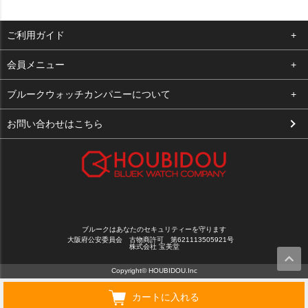
ご利用ガイド
よくある質問
会員メニュー
支払い・送料
ログイン
ブルークウォッチカンパニーについて
お客様の声
お気に入り
会社概要
お問い合わせはこちら
買取について
カート
店舗案内
メルマガ登録
特定商取引法に基づく表示
新規会員登録
プライバシーポリシー
ブルークはあなたのセキュリティーを守ります
大阪府公安委員会 古物商許可 第621113505921号
株式会社 宝美堂
Copyright© HOUBIDOU.Inc
カートに入れる