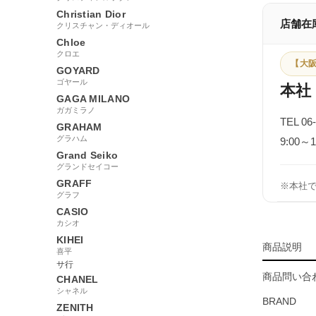
Christian Dior
店舗在
クリスチャン・ディオール
Chloe
クロエ
【大阪
GOYARD
ゴヤール
本社
GAGA MILANO
ガガミラノ
TEL 06
GRAHAM
グラハム
9:00
Grand Seiko
グランドセイコー
GRAFF
※本社
グラフ
CASIO
カシオ
KIHEI
商品説明
喜平
サ行
商品問い合わ
CHANEL
シャネル
BRAND
ZENITH