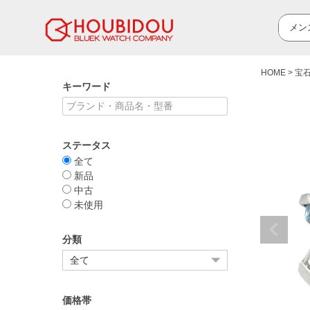
HOME
宝
キーワード
ステータス
全て
新品
中古
未使用
分類
価格帯