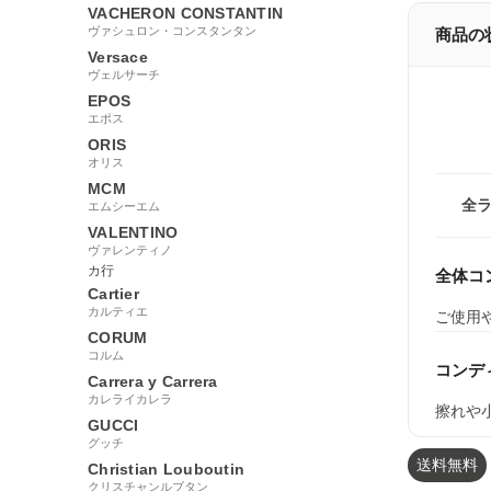
VACHERON CONSTANTIN
ヴァシュロン・コンスタンタン
商品の
Versace
ヴェルサーチ
EPOS
エポス
ORIS
オリス
MCM
全
エムシーエム
VALENTINO
ヴァレンティノ
カ行
全体コ
Cartier
カルティエ
ご使用
CORUM
コルム
コンデ
Carrera y Carrera
カレライカレラ
擦れや
GUCCI
グッチ
送料無料
Christian Louboutin
クリスチャンルブタン