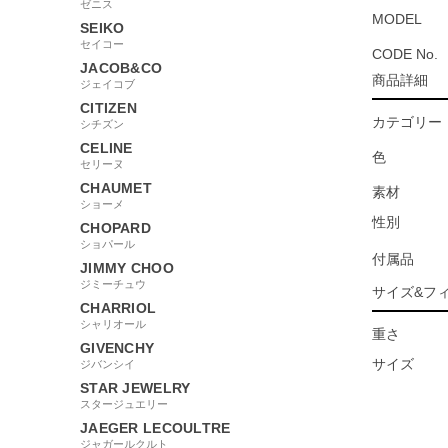
ゼニス
MODEL
SEIKO
セイコー
CODE No.
JACOB&CO
商品詳細
ジェイコブ
CITIZEN
カテゴリー
シチズン
CELINE
色
セリーヌ
CHAUMET
素材
ショーメ
性別
CHOPARD
ショパール
付属品
JIMMY CHOO
ジミーチュウ
サイズ&フ
CHARRIOL
シャリオール
重さ
GIVENCHY
サイズ
ジバンシイ
STAR JEWELRY
スタージュエリー
JAEGER LECOULTRE
ジャガールクルト