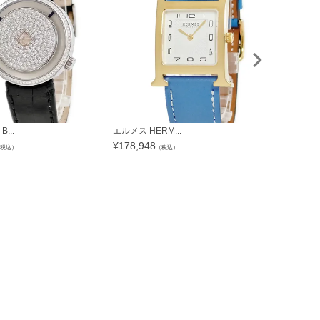
...
エルメス HERM...
ピアジェ PIA
¥
178,948
¥
2,156,0
税込）
（税込）