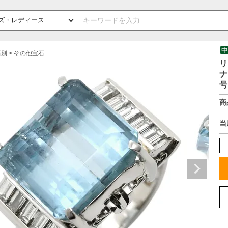
中
石別
その他宝石
リ
ナ
号
商
当