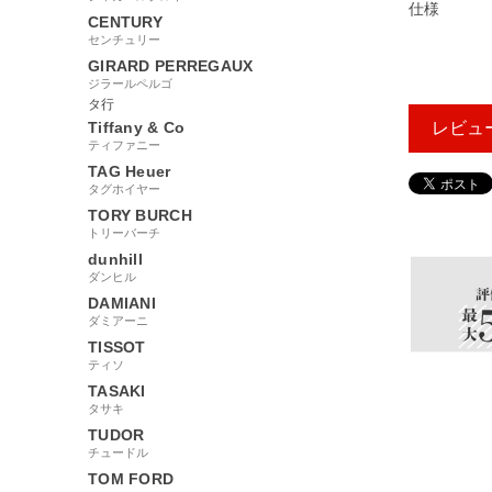
仕様
CENTURY
センチュリー
GIRARD PERREGAUX
ジラールペルゴ
タ行
Tiffany & Co
レビュ
ティファニー
TAG Heuer
タグホイヤー
381309
TORY BURCH
トリーバーチ
dunhill
ダンヒル
DAMIANI
ダミアーニ
TISSOT
ティソ
TASAKI
タサキ
TUDOR
チュードル
TOM FORD