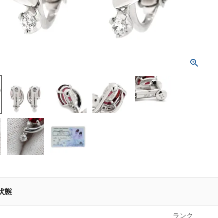
状態
ランク