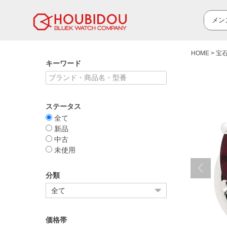
HOME
宝
キーワード
ステータス
全て
新品
中古
未使用
分類
価格帯