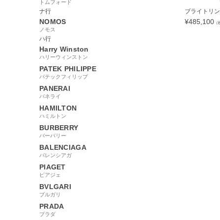
トムフォード
ナ行
ブライトリング 
NOMOS
¥
485,100
（
ノモス
ハ行
Harry Winston
ハリーウィンストン
PATEK PHILIPPE
92209
パテックフィリップ
PANERAI
パネライ
HAMILTON
ハミルトン
BURBERRY
バーバリー
BALENCIAGA
バレンシアガ
PIAGET
ピアジェ
BVLGARI
ブルガリ
PRADA
プラダ