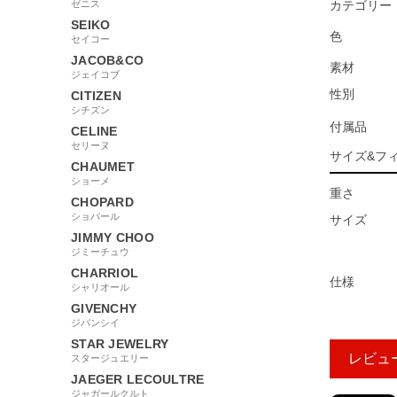
ゼニス
カテゴリー
SEIKO
色
セイコー
JACOB&CO
素材
ジェイコブ
性別
CITIZEN
シチズン
付属品
CELINE
セリーヌ
サイズ&フ
CHAUMET
ショーメ
重さ
CHOPARD
ショパール
サイズ
JIMMY CHOO
ジミーチュウ
CHARRIOL
仕様
シャリオール
GIVENCHY
ジバンシイ
STAR JEWELRY
レビュ
スタージュエリー
JAEGER LECOULTRE
ジャガールクルト