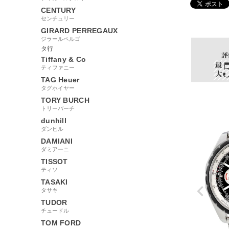
CENTURY
92209
センチュリー
GIRARD PERREGAUX
ジラールペルゴ
タ行
Tiffany & Co
ティファニー
TAG Heuer
タグホイヤー
TORY BURCH
トリーバーチ
dunhill
ダンヒル
DAMIANI
ダミアーニ
TISSOT
ティソ
TASAKI
タサキ
TUDOR
チュードル
TOM FORD