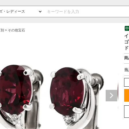
中
石別
その他宝石
イ
ゴ
ド
商
当