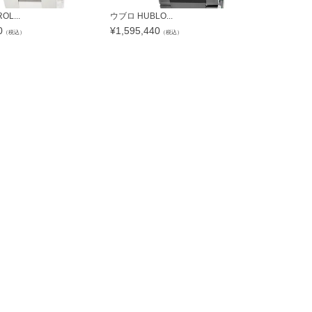
L...
ウブロ HUBLO...
シチズン CITI
0
¥
1,595,440
¥
39,132
（税込）
（税込）
（