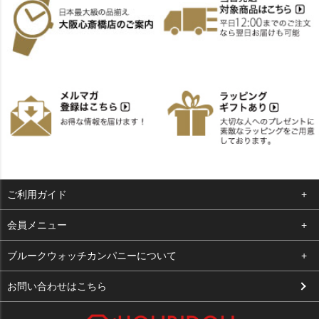
ご利用ガイド
よくある質問
会員メニュー
支払い・送料
ログイン
ブルークウォッチカンパニーについて
お客様の声
お気に入り
会社概要
お問い合わせはこちら
買取について
カート
店舗案内