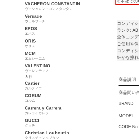
※本社での
VACHERON CONSTANTIN
ヴァシュロン・コンスタンタン
Versace
ヴェルサーチ
コンディシ
EPOS
ランク: AB
エポス
全体コンデ
ORIS
ご使用や保
オリス
コンディシ
MCM
細かな擦れ
エムシーエム
VALENTINO
ヴァレンティノ
カ行
商品説明
Cartier
カルティエ
商品問い合
CORUM
コルム
BRAND
Carrera y Carrera
カレライカレラ
MODEL
GUCCI
グッチ
CODE No.
Christian Louboutin
クリスチャンルブタン