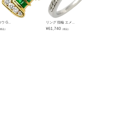
 G...
リング 指輪 エメ...
リング 指輪 
¥
61,740
¥
92,664
税込）
（税込）
（