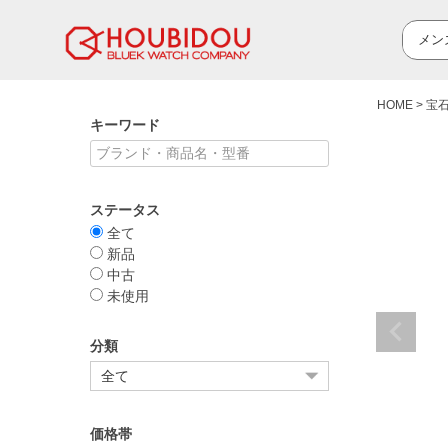
HOME
宝
キーワード
ステータス
全て
新品
中古
未使用
分類
価格帯