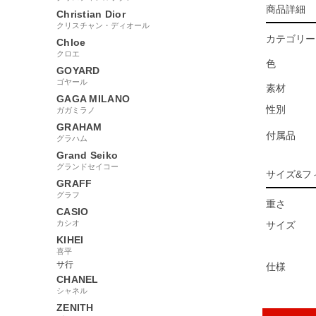
商品詳細
Christian Dior
クリスチャン・ディオール
カテゴリー
Chloe
クロエ
色
GOYARD
ゴヤール
素材
GAGA MILANO
性別
ガガミラノ
GRAHAM
付属品
グラハム
Grand Seiko
グランドセイコー
サイズ&フ
GRAFF
グラフ
重さ
CASIO
カシオ
サイズ
KIHEI
喜平
サ行
仕様
CHANEL
シャネル
ZENITH