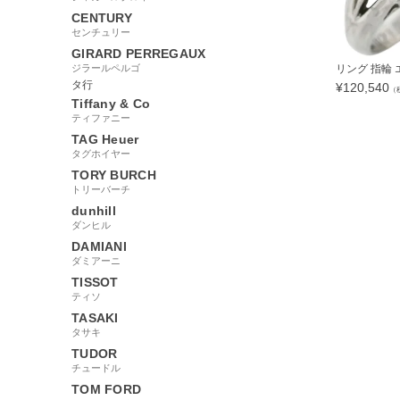
CENTURY
センチュリー
GIRARD PERREGAUX
ジラールペルゴ
リング 指輪 エ
タ行
¥
120,540
（
Tiffany & Co
ティファニー
TAG Heuer
タグホイヤー
TORY BURCH
67353
トリーバーチ
dunhill
ダンヒル
DAMIANI
ダミアーニ
TISSOT
ティソ
TASAKI
タサキ
TUDOR
チュードル
TOM FORD