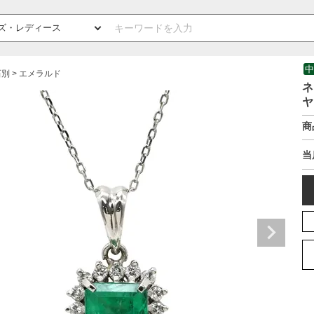
中
石別
エメラルド
ネ
ヤ
商
当