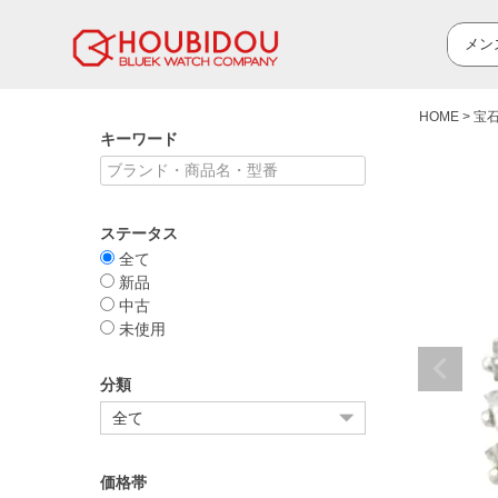
HOME
宝
キーワード
ステータス
全て
新品
中古
未使用
分類
価格帯