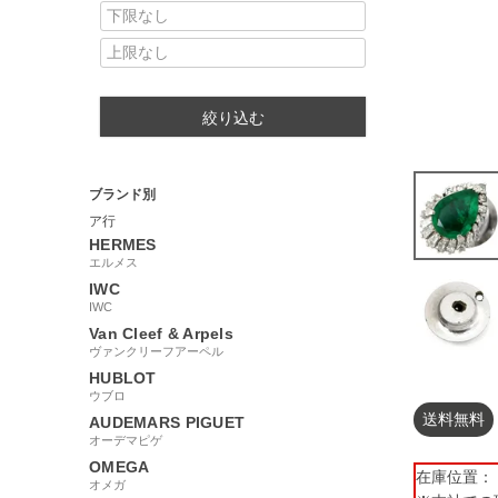
絞り込む
ブランド別
ア行
HERMES
エルメス
IWC
IWC
Van Cleef & Arpels
ヴァンクリーフアーペル
HUBLOT
ウブロ
送料無料
AUDEMARS PIGUET
オーデマピゲ
OMEGA
在庫位置： 【
オメガ