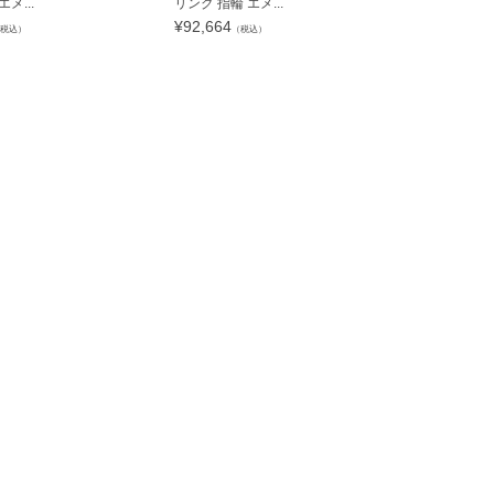
メ...
リング 指輪 エメ...
リング 指輪 
¥
92,664
¥
120,540
税込）
（税込）