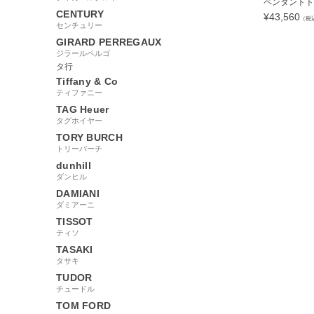
ペンダントトップ
CENTURY
¥
43,560
（税
センチュリー
GIRARD PERREGAUX
ジラールペルゴ
タ行
Tiffany & Co
60582
ティファニー
TAG Heuer
タグホイヤー
TORY BURCH
トリーバーチ
dunhill
ダンヒル
DAMIANI
ダミアーニ
TISSOT
ティソ
TASAKI
タサキ
TUDOR
チュードル
TOM FORD