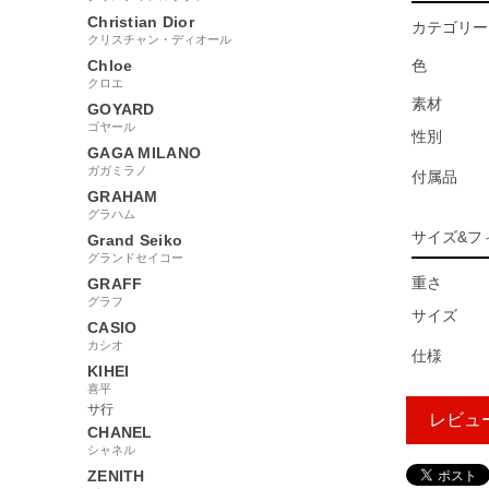
Christian Dior
カテゴリー
クリスチャン・ディオール
Chloe
色
クロエ
素材
GOYARD
ゴヤール
性別
GAGA MILANO
ガガミラノ
付属品
GRAHAM
グラハム
サイズ&フ
Grand Seiko
グランドセイコー
重さ
GRAFF
グラフ
サイズ
CASIO
カシオ
仕様
KIHEI
喜平
サ行
レビュ
CHANEL
シャネル
ZENITH