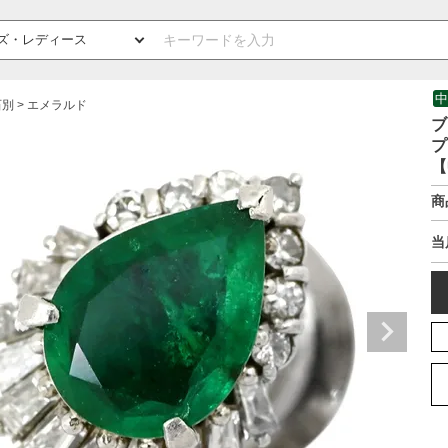
中
石別
エメラルド
ブ
プ
【
商
当