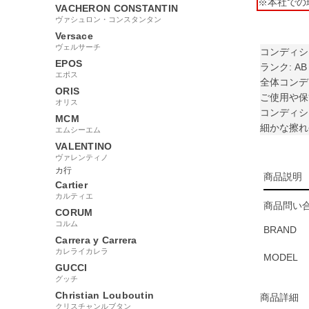
※本社での
VACHERON CONSTANTIN
ヴァシュロン・コンスタンタン
Versace
ヴェルサーチ
コンディシ
EPOS
ランク: AB
エポス
全体コンデ
ORIS
ご使用や保
オリス
コンディシ
MCM
細かな擦れ
エムシーエム
VALENTINO
ヴァレンティノ
カ行
商品説明
Cartier
カルティエ
商品問い合
CORUM
コルム
BRAND
Carrera y Carrera
カレライカレラ
MODEL
GUCCI
グッチ
Christian Louboutin
商品詳細
クリスチャンルブタン