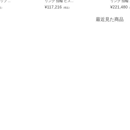
 ...
リング 指輪 ヒス...
リング 指輪 エ
¥
117,216
¥
221,480
込）
（税込）
（
最近見た商品