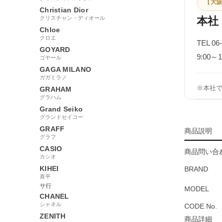
【大阪
Christian Dior
クリスチャン・ディオール
本社
Chloe
クロエ
TEL 06
GOYARD
9:00
ゴヤール
GAGA MILANO
ガガミラノ
※本社
GRAHAM
グラハム
Grand Seiko
グランドセイコー
GRAFF
商品説明
グラフ
CASIO
商品問い合わ
カシオ
KIHEI
BRAND
喜平
サ行
MODEL
CHANEL
シャネル
CODE No.
ZENITH
商品詳細