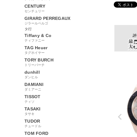
CENTURY
センチュリー
98000
GIRARD PERREGAUX
ジラールペルゴ
タ行
Tiffany & Co
ティファニー
TAG Heuer
タグホイヤー
TORY BURCH
トリーバーチ
dunhill
ダンヒル
DAMIANI
ダミアーニ
TISSOT
ティソ
TASAKI
タサキ
TUDOR
チュードル
TOM FORD