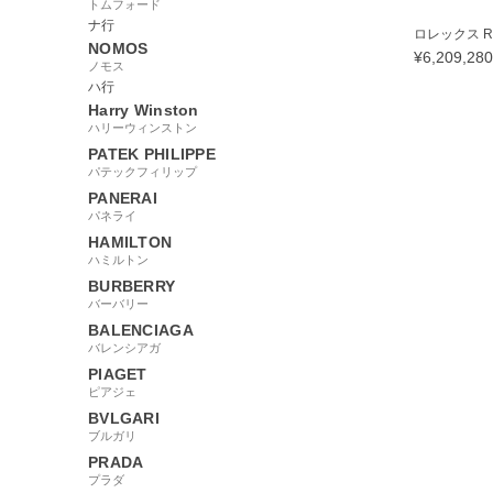
トムフォード
ナ行
ロレックス RO
NOMOS
¥
6,209,280
ノモス
ハ行
Harry Winston
ハリーウィンストン
PATEK PHILIPPE
98000
パテックフィリップ
PANERAI
パネライ
HAMILTON
ハミルトン
BURBERRY
バーバリー
BALENCIAGA
バレンシアガ
PIAGET
ピアジェ
BVLGARI
ブルガリ
PRADA
プラダ