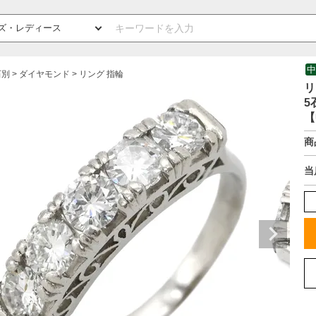
中
石別
ダイヤモンド
リング 指輪
リ
5
【
商
当