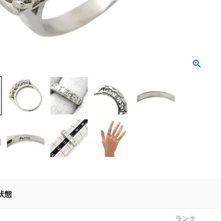
状態
ランク