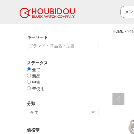
HOME
宝
キーワード
ステータス
全て
新品
中古
未使用
分類
価格帯