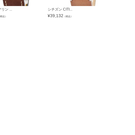
ン ...
シチズン CITI...
ジン SINN 1.
¥
39,132
¥
260,876
税込）
（税込）