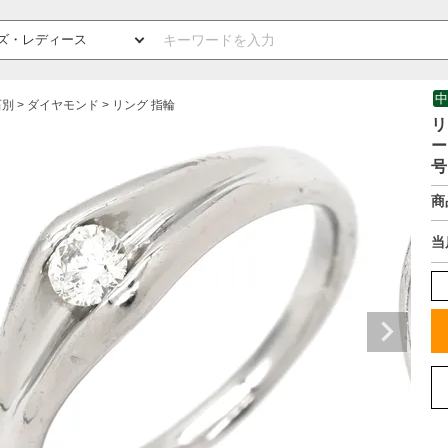
中
石別
ダイヤモンド
リング 指輪
リ
ー
号
商
当