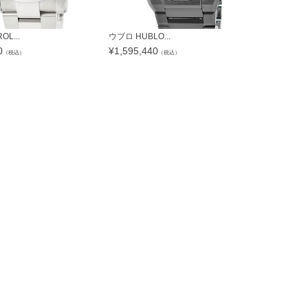
L...
ウブロ HUBLO...
シチズン CITI
0
¥
1,595,440
¥
39,132
（税込）
（税込）
（