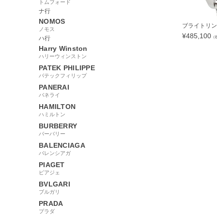
トムフォード
ナ行
NOMOS
ブライトリング 
ノモス
¥
485,100
（
ハ行
Harry Winston
ハリーウィンストン
PATEK PHILIPPE
パテックフィリップ
133636
PANERAI
パネライ
HAMILTON
ハミルトン
BURBERRY
バーバリー
BALENCIAGA
バレンシアガ
PIAGET
ピアジェ
BVLGARI
ブルガリ
PRADA
プラダ