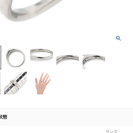
状態
ランク