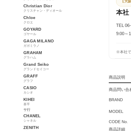
【大阪
Christian Dior
クリスチャン・ディオール
本社
Chloe
クロエ
TEL 06
GOYARD
9:00
ゴヤール
GAGA MILANO
ガガミラノ
※本社
GRAHAM
グラハム
Grand Seiko
グランドセイコー
GRAFF
商品説明
グラフ
CASIO
商品問い合わ
カシオ
KIHEI
BRAND
喜平
サ行
MODEL
CHANEL
シャネル
CODE No.
ZENITH
商品詳細