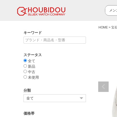
HOME
宝
キーワード
ステータス
全て
新品
中古
未使用
分類
価格帯