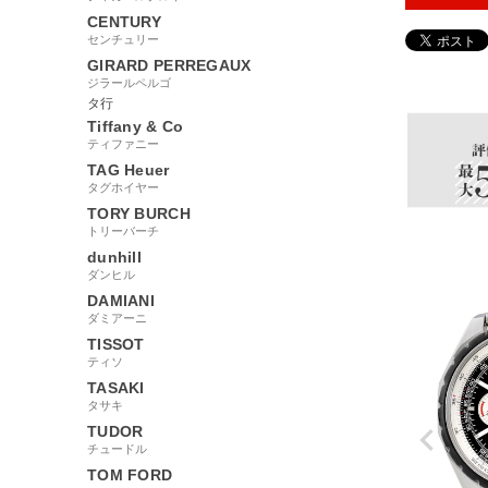
CENTURY
センチュリー
GIRARD PERREGAUX
133636
ジラールペルゴ
タ行
Tiffany & Co
ティファニー
TAG Heuer
タグホイヤー
TORY BURCH
トリーバーチ
dunhill
ダンヒル
DAMIANI
ダミアーニ
TISSOT
ティソ
TASAKI
タサキ
TUDOR
チュードル
TOM FORD