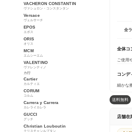
VACHERON CONSTANTIN
ヴァシュロン・コンスタンタン
Versace
ヴェルサーチ
EPOS
全
エポス
ORIS
オリス
全体コ
MCM
エムシーエム
ご使用
VALENTINO
ヴァレンティノ
カ行
コンデ
Cartier
カルティエ
細かな
CORUM
コルム
送料無料
Carrera y Carrera
カレライカレラ
GUCCI
店舗在
グッチ
Christian Louboutin
クリスチャンルブタン