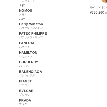
トムフォード
ナ行
ルイヴィトン L
NOMOS
¥
330,260
（
ノモス
ハ行
Harry Winston
ハリーウィンストン
PATEK PHILIPPE
108691
パテックフィリップ
PANERAI
パネライ
HAMILTON
ハミルトン
BURBERRY
バーバリー
BALENCIAGA
バレンシアガ
PIAGET
ピアジェ
BVLGARI
ブルガリ
PRADA
プラダ