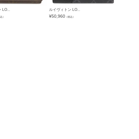
O...
ルイヴィトン LO...
ルイヴィトン 
¥
50,960
¥
233,240
込）
（税込）