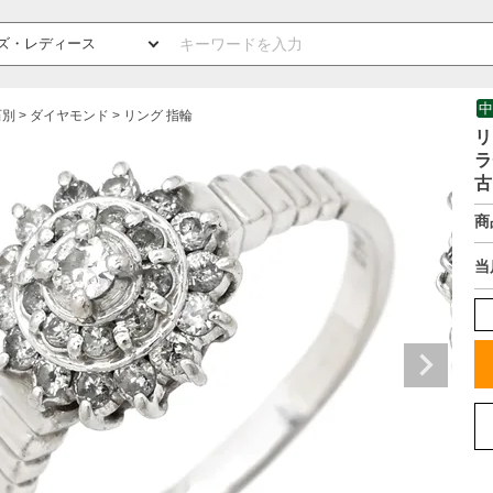
中
石別
ダイヤモンド
リング 指輪
リ
ラ
古
商
当