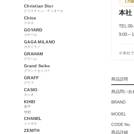
【大阪
Christian Dior
クリスチャン・ディオール
本社
Chloe
クロエ
TEL 06
GOYARD
9:00
ゴヤール
GAGA MILANO
ガガミラノ
※本社
GRAHAM
グラハム
Grand Seiko
グランドセイコー
GRAFF
商品説明
グラフ
CASIO
商品問い合わ
カシオ
KIHEI
BRAND
喜平
サ行
MODEL
CHANEL
シャネル
CODE No.
ZENITH
商品詳細