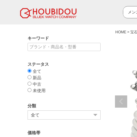
HOME
宝
キーワード
ステータス
全て
新品
中古
未使用
分類
価格帯