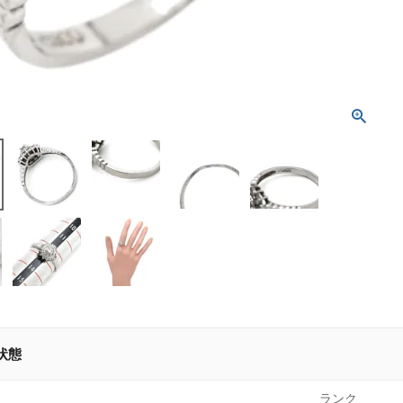
状態
ランク