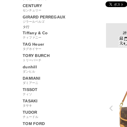
CENTURY
センチュリー
108691
GIRARD PERREGAUX
ジラールペルゴ
タ行
Tiffany & Co
ティファニー
TAG Heuer
タグホイヤー
TORY BURCH
トリーバーチ
dunhill
ダンヒル
DAMIANI
ダミアーニ
TISSOT
ティソ
TASAKI
タサキ
TUDOR
チュードル
TOM FORD