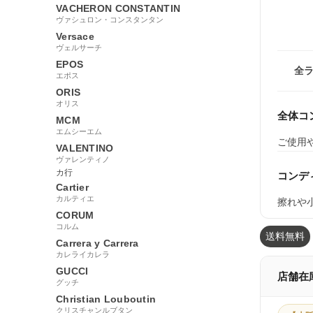
VACHERON CONSTANTIN
ヴァシュロン・コンスタンタン
Versace
ヴェルサーチ
EPOS
全
エポス
ORIS
オリス
全体コ
MCM
エムシーエム
ご使用
VALENTINO
ヴァレンティノ
カ行
コンデ
Cartier
カルティエ
擦れや
CORUM
コルム
送料無料
Carrera y Carrera
カレライカレラ
GUCCI
店舗在
グッチ
Christian Louboutin
クリスチャンルブタン