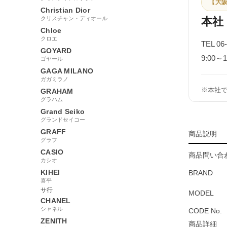
【大阪
Christian Dior
クリスチャン・ディオール
本社
Chloe
クロエ
TEL 06
GOYARD
9:00
ゴヤール
GAGA MILANO
ガガミラノ
※本社
GRAHAM
グラハム
Grand Seiko
グランドセイコー
GRAFF
商品説明
グラフ
CASIO
商品問い合わ
カシオ
KIHEI
BRAND
喜平
サ行
MODEL
CHANEL
シャネル
CODE No.
ZENITH
商品詳細