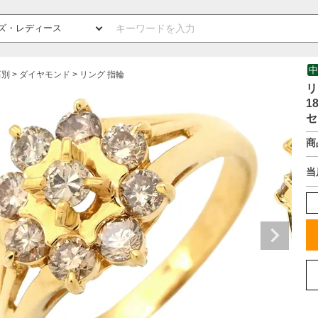
中
石別
ダイヤモンド
リング 指輪
リ
1
セ
商
当