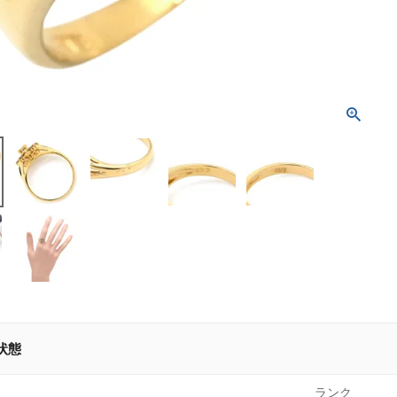
状態
ランク