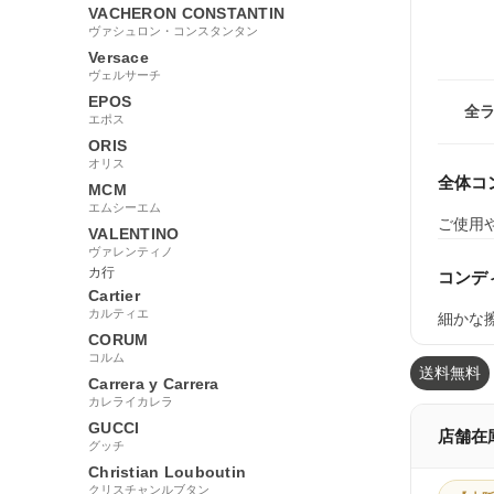
VACHERON CONSTANTIN
ヴァシュロン・コンスタンタン
Versace
ヴェルサーチ
EPOS
全
エポス
ORIS
オリス
全体コ
MCM
エムシーエム
ご使用
VALENTINO
ヴァレンティノ
カ行
コンデ
Cartier
カルティエ
細かな
CORUM
コルム
送料無料
Carrera y Carrera
カレライカレラ
GUCCI
店舗在
グッチ
Christian Louboutin
クリスチャンルブタン