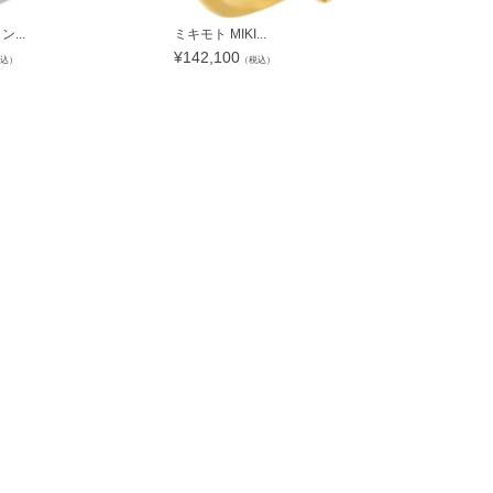
ン...
ミキモト MIKI...
リング 指輪 
¥
142,100
¥
117,600
込）
（税込）