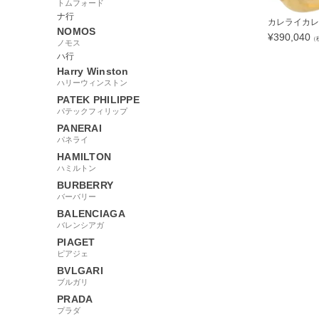
トムフォード
ナ行
カレライカレラ 
NOMOS
¥
390,040
（
ノモス
ハ行
Harry Winston
ハリーウィンストン
PATEK PHILIPPE
86596
パテックフィリップ
PANERAI
パネライ
HAMILTON
ハミルトン
BURBERRY
バーバリー
BALENCIAGA
バレンシアガ
PIAGET
ピアジェ
BVLGARI
ブルガリ
PRADA
プラダ