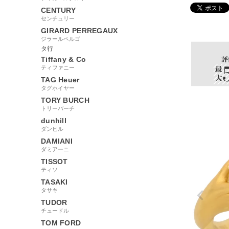
CENTURY
センチュリー
86596
GIRARD PERREGAUX
ジラールペルゴ
タ行
Tiffany & Co
ティファニー
TAG Heuer
タグホイヤー
TORY BURCH
トリーバーチ
dunhill
ダンヒル
DAMIANI
ダミアーニ
TISSOT
ティソ
TASAKI
タサキ
TUDOR
チュードル
TOM FORD