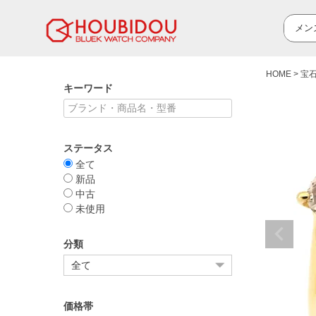
HOME
宝
キーワード
ステータス
全て
新品
中古
未使用
分類
価格帯