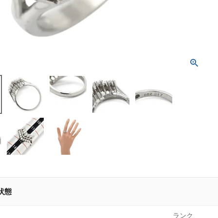
状態
ランク