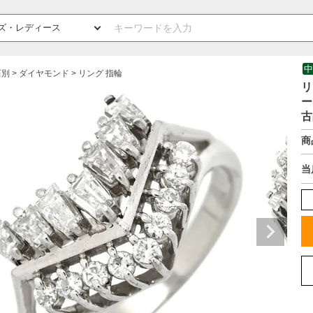
中
石別
ダイヤモンド
リング 指輪
リ
ー
古
商
当