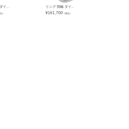
イ...
リング 指輪 ダイ...
【SALE】 リ
¥
161,700
¥
88,298
込）
（税込）
（