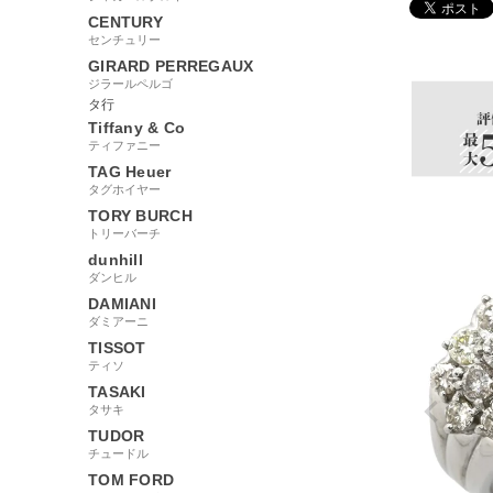
CENTURY
84993
センチュリー
GIRARD PERREGAUX
ジラールペルゴ
タ行
Tiffany & Co
ティファニー
TAG Heuer
タグホイヤー
TORY BURCH
トリーバーチ
dunhill
ダンヒル
DAMIANI
ダミアーニ
TISSOT
ティソ
TASAKI
タサキ
TUDOR
チュードル
TOM FORD