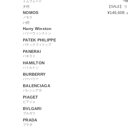
トムフォード
ナ行
【SALE】 リン
NOMOS
¥
146,608
（
ノモス
ハ行
Harry Winston
ハリーウィンストン
PATEK PHILIPPE
84993
パテックフィリップ
PANERAI
パネライ
HAMILTON
ハミルトン
BURBERRY
バーバリー
BALENCIAGA
バレンシアガ
PIAGET
ピアジェ
BVLGARI
ブルガリ
PRADA
プラダ