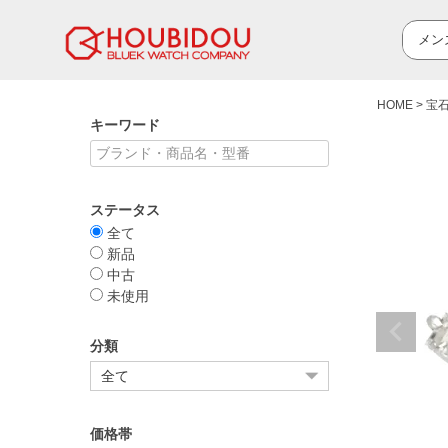
HOME
宝
キーワード
ステータス
全て
新品
中古
未使用
分類
価格帯