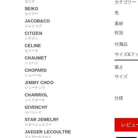
ゼニス
カテゴリー
SEIKO
色
セイコー
JACOB&CO
素材
ジェイコブ
性別
CITIZEN
シチズン
付属品
CELINE
セリーヌ
サイズ&フ
CHAUMET
ショーメ
重さ
CHOPARD
ショパール
サイズ
JIMMY CHOO
ジミーチュウ
CHARRIOL
仕様
シャリオール
GIVENCHY
ジバンシイ
STAR JEWELRY
レビュ
スタージュエリー
JAEGER LECOULTRE
ジャガールクルト