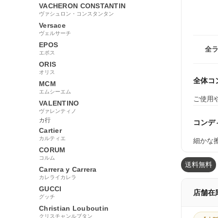
VACHERON CONSTANTIN
ヴァシュロン・コンスタンタン
Versace
ヴェルサーチ
EPOS
全
エポス
ORIS
オリス
全体コ
MCM
エムシーエム
ご使用
VALENTINO
ヴァレンティノ
カ行
コンデ
Cartier
カルティエ
細かな
CORUM
コルム
送料無料
Carrera y Carrera
カレライカレラ
GUCCI
店舗在
グッチ
Christian Louboutin
クリスチャンルブタン