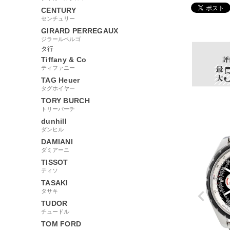
CENTURY
センチュリー
72164
GIRARD PERREGAUX
ジラールペルゴ
タ行
Tiffany & Co
ティファニー
TAG Heuer
タグホイヤー
TORY BURCH
トリーバーチ
dunhill
ダンヒル
DAMIANI
ダミアーニ
TISSOT
ティソ
TASAKI
タサキ
TUDOR
チュードル
TOM FORD