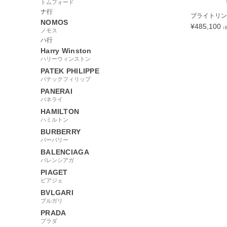
トムフォード
ナ行
ブライトリング 
NOMOS
¥
485,100
（
ノモス
ハ行
Harry Winston
ハリーウィンストン
PATEK PHILIPPE
72164
パテックフィリップ
PANERAI
パネライ
HAMILTON
ハミルトン
BURBERRY
バーバリー
BALENCIAGA
バレンシアガ
PIAGET
ピアジェ
BVLGARI
ブルガリ
PRADA
プラダ