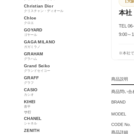
【大阪
Christian Dior
クリスチャン・ディオール
本社
Chloe
クロエ
TEL 06
GOYARD
9:00
ゴヤール
GAGA MILANO
ガガミラノ
※本社
GRAHAM
グラハム
Grand Seiko
グランドセイコー
GRAFF
商品説明
グラフ
CASIO
商品問い合わ
カシオ
KIHEI
BRAND
喜平
サ行
MODEL
CHANEL
シャネル
CODE No.
ZENITH
商品詳細