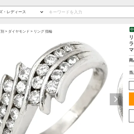
中
石別
ダイヤモンド
リング 指輪
リ
ラ
マ
商
当