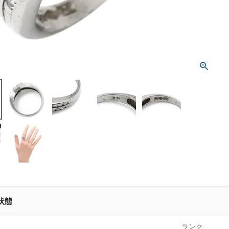
状態
ランク