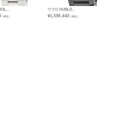
L...
ウブロ HUBLO...
シチズン CITI
0
¥
1,595,440
¥
39,132
（税込）
（税込）
（