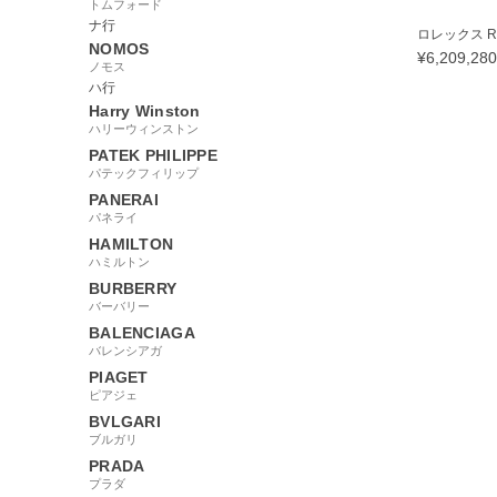
トムフォード
ナ行
ロレックス RO
NOMOS
¥
6,209,280
ノモス
ハ行
Harry Winston
ハリーウィンストン
PATEK PHILIPPE
80182
パテックフィリップ
PANERAI
パネライ
HAMILTON
ハミルトン
BURBERRY
バーバリー
BALENCIAGA
バレンシアガ
PIAGET
ピアジェ
BVLGARI
ブルガリ
PRADA
プラダ