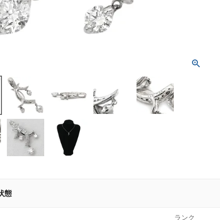
状態
ランク