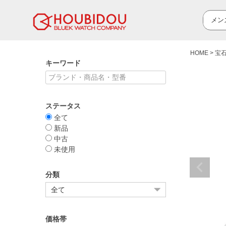
HOME
宝
キーワード
ステータス
全て
新品
中古
未使用
分類
価格帯