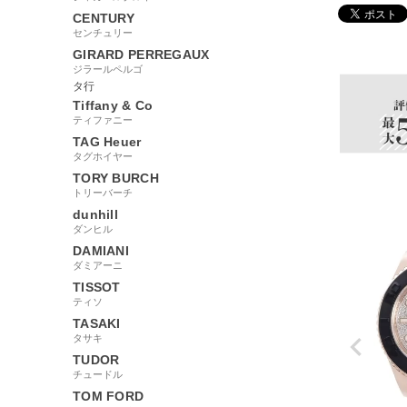
CENTURY
センチュリー
80182
GIRARD PERREGAUX
ジラールペルゴ
タ行
Tiffany & Co
ティファニー
TAG Heuer
タグホイヤー
TORY BURCH
トリーバーチ
dunhill
ダンヒル
DAMIANI
ダミアーニ
TISSOT
ティソ
TASAKI
タサキ
TUDOR
チュードル
TOM FORD