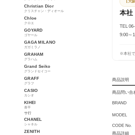
【大阪
Christian Dior
クリスチャン・ディオール
本社
Chloe
クロエ
TEL 06
GOYARD
9:00
ゴヤール
GAGA MILANO
ガガミラノ
※本社
GRAHAM
グラハム
Grand Seiko
グランドセイコー
GRAFF
商品説明
グラフ
CASIO
商品問い合わ
カシオ
KIHEI
BRAND
喜平
サ行
MODEL
CHANEL
シャネル
CODE No.
ZENITH
商品詳細