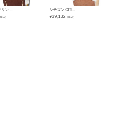
ン ...
シチズン CITI...
ジン SINN 1.
¥
39,132
¥
260,876
税込）
（税込）