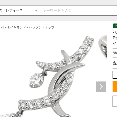
中
石別
ダイヤモンド
ペンダントトップ
ペ
P
イ
商
当