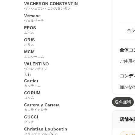
VACHERON CONSTANTIN
ヴァシュロン・コンスタンタン
Versace
ヴェルサーチ
EPOS
全
エポス
ORIS
オリス
全体コ
MCM
エムシーエム
ご使用
VALENTINO
ヴァレンティノ
カ行
コンデ
Cartier
カルティエ
細かな
CORUM
コルム
送料無料
Carrera y Carrera
カレライカレラ
GUCCI
店舗在
グッチ
Christian Louboutin
クリスチャンルブタン