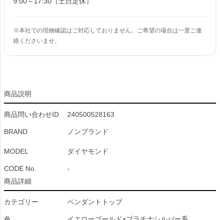
9:00～17:30（土日定休）
※本社での現物確認はご対応しておりません。ご希望の場合は一度ご連
絡くださいませ。
商品説明
商品問い合わせID
240500528163
BRAND
ノンブランド
MODEL
ダイヤモンド
CODE No.
-
商品詳細
カテゴリー
ペンダントトップ
色
イエローゴールド×プラチナシルバー系