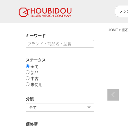
HOME
宝
キーワード
ステータス
全て
新品
中古
未使用
分類
価格帯