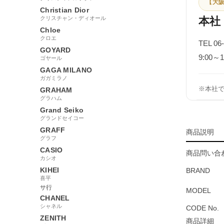
【大阪
Christian Dior
クリスチャン・ディオール
本社
Chloe
クロエ
TEL 06
GOYARD
9:00
ゴヤール
GAGA MILANO
ガガミラノ
※本社
GRAHAM
グラハム
Grand Seiko
グランドセイコー
GRAFF
商品説明
グラフ
CASIO
商品問い合わ
カシオ
KIHEI
BRAND
喜平
サ行
MODEL
CHANEL
シャネル
CODE No.
ZENITH
商品詳細