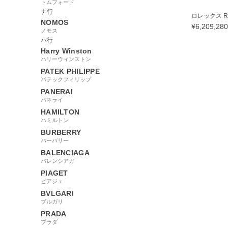
トムフォード
ナ行
ロレックス RO
NOMOS
¥
6,209,280
ノモス
ハ行
Harry Winston
ハリーウィンストン
PATEK PHILIPPE
200455
パテックフィリップ
PANERAI
パネライ
HAMILTON
ハミルトン
BURBERRY
バーバリー
BALENCIAGA
バレンシアガ
PIAGET
ピアジェ
BVLGARI
ブルガリ
PRADA
プラダ