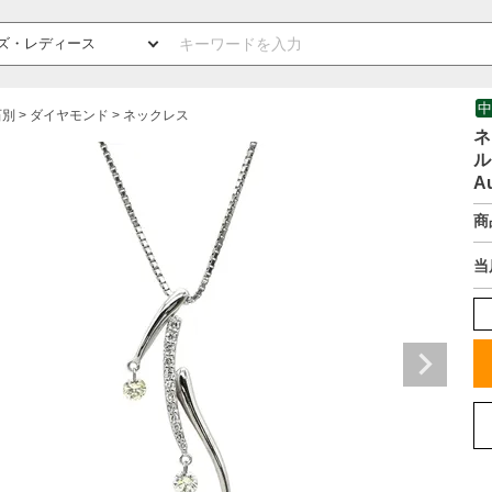
中
石別
ダイヤモンド
ネックレス
ネ
ル
A
商
当