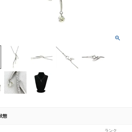
状態
ランク