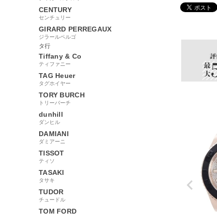
CENTURY
センチュリー
200455
GIRARD PERREGAUX
ジラールペルゴ
タ行
Tiffany & Co
ティファニー
TAG Heuer
タグホイヤー
TORY BURCH
トリーバーチ
dunhill
ダンヒル
DAMIANI
ダミアーニ
TISSOT
ティソ
TASAKI
タサキ
TUDOR
チュードル
TOM FORD