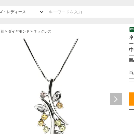
中
石別
ダイヤモンド
ネックレス
ネ
ー
中
商
当