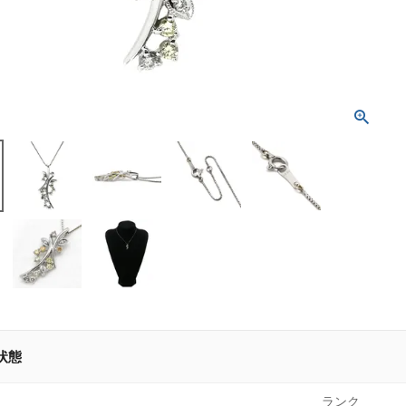
状態
ランク