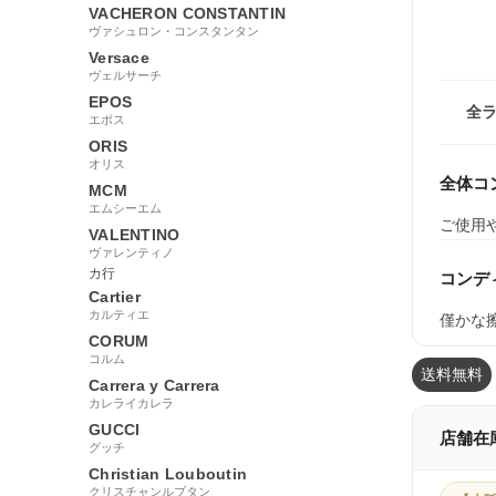
VACHERON CONSTANTIN
ヴァシュロン・コンスタンタン
Versace
ヴェルサーチ
EPOS
全
エポス
ORIS
オリス
全体コ
MCM
エムシーエム
ご使用
VALENTINO
ヴァレンティノ
カ行
コンデ
Cartier
カルティエ
僅かな
CORUM
コルム
送料無料
Carrera y Carrera
カレライカレラ
GUCCI
店舗在
グッチ
Christian Louboutin
クリスチャンルブタン