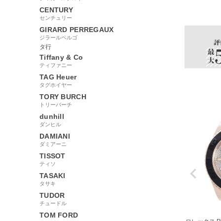
157156
CENTURY
センチュリー
GIRARD PERREGAUX
ジラールペルゴ
タ行
Tiffany & Co
ティファニー
TAG Heuer
タグホイヤー
TORY BURCH
トリーバーチ
dunhill
ダンヒル
DAMIANI
ダミアーニ
TISSOT
ティソ
TASAKI
タサキ
TUDOR
チュードル
TOM FORD