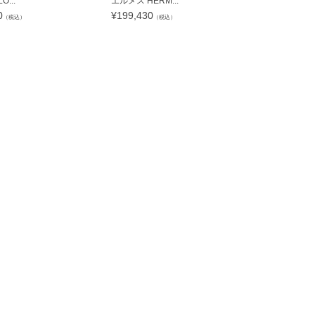
...
エルメス HERM...
ボールウォッチ
0
¥
199,430
¥
280,280
（税込）
（税込）