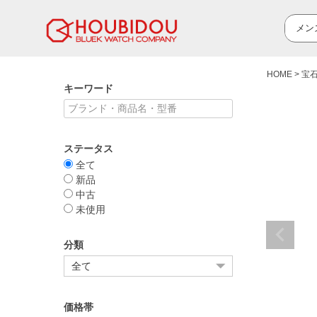
HOME
宝
キーワード
ステータス
全て
新品
中古
未使用
分類
価格帯