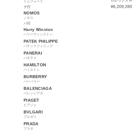
ロレックス RO
トムフォード
¥
6,209,280
ナ行
NOMOS
ノモス
ハ行
Harry Winston
ハリーウィンストン
157156
PATEK PHILIPPE
パテックフィリップ
PANERAI
パネライ
HAMILTON
ハミルトン
BURBERRY
バーバリー
BALENCIAGA
バレンシアガ
PIAGET
ピアジェ
BVLGARI
ブルガリ
PRADA
プラダ