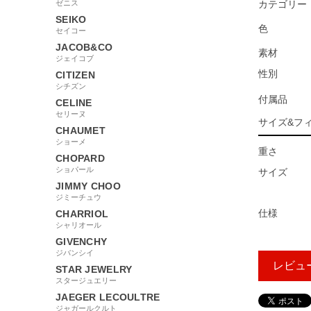
ゼニス
カテゴリー
SEIKO
色
セイコー
JACOB&CO
素材
ジェイコブ
性別
CITIZEN
シチズン
付属品
CELINE
セリーヌ
サイズ&フ
CHAUMET
ショーメ
重さ
CHOPARD
ショパール
サイズ
JIMMY CHOO
ジミーチュウ
仕様
CHARRIOL
シャリオール
GIVENCHY
ジバンシイ
レビュ
STAR JEWELRY
スタージュエリー
JAEGER LECOULTRE
ジャガールクルト