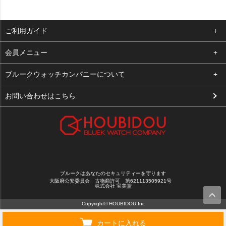
ご利用ガイド
よくある質問
会員メニュー
支払い・送料
ログイン
ブルークウォッチカンパニーについて
お客様の声
お気に入り
会社概要
お問い合わせはこちら
買取について
カート
店舗案内
メルマガ登録
特定商取引法に基づく表示
新規会員登録
プライバシーポリシー
ブルークはあなたのセキュリティーを守ります
大阪府公安委員会 古物商許可 第621113505921号
株式会社 宝美堂
Copyright© HOUBIDOU.Inc
カートに入れる