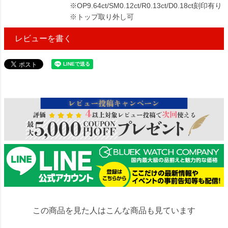
※OP9.64ct/SM0.12ct/R0.13ct/D0.18ct刻印有り
※トップ取り外し可
レビューを書く
274222
この商品を見た人はこんな商品も見ています