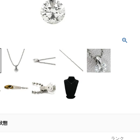
状態
ランク