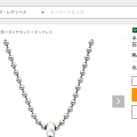
中
石別
ダイヤモンド
ネックレス
ネ
石
商
当