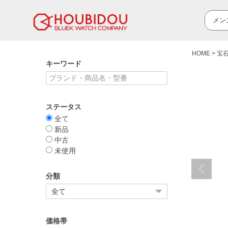
HOME
宝
キーワード
ステータス
全て
新品
中古
未使用
分類
価格帯