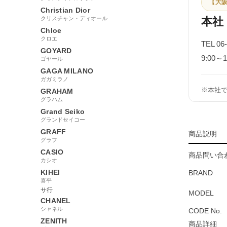
【大阪
Christian Dior
クリスチャン・ディオール
本社
Chloe
クロエ
TEL 06
GOYARD
9:00
ゴヤール
GAGA MILANO
ガガミラノ
※本社
GRAHAM
グラハム
Grand Seiko
グランドセイコー
GRAFF
商品説明
グラフ
CASIO
商品問い合わ
カシオ
KIHEI
BRAND
喜平
サ行
MODEL
CHANEL
シャネル
CODE No.
ZENITH
商品詳細