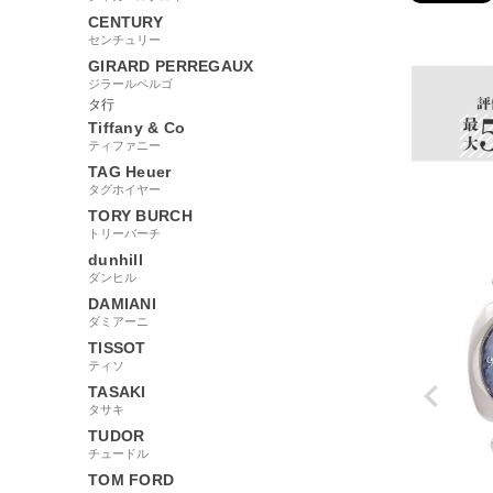
CENTURY
96218
センチュリー
GIRARD PERREGAUX
ジラールペルゴ
タ行
Tiffany & Co
ティファニー
TAG Heuer
タグホイヤー
TORY BURCH
トリーバーチ
dunhill
ダンヒル
DAMIANI
ダミアーニ
TISSOT
ティソ
TASAKI
タサキ
TUDOR
チュードル
TOM FORD