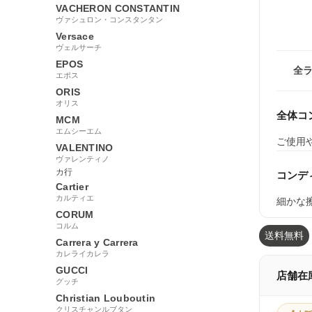
VACHERON CONSTANTIN
ヴァシュロン・コンスタンタン
Versace
ヴェルサーチ
EPOS
全
エポス
ORIS
オリス
全体コ
MCM
エムシーエム
ご使用
VALENTINO
ヴァレンティノ
カ行
コンデ
Cartier
カルティエ
細かな
CORUM
コルム
送料無料
Carrera y Carrera
カレライカレラ
GUCCI
店舗在
グッチ
Christian Louboutin
クリスチャンルブタン