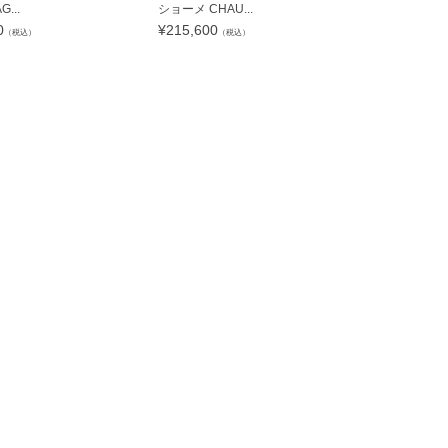
...
ショーメ CHAU...
デビアス DE 
0
¥
215,600
¥
452,760
（税込）
（税込）