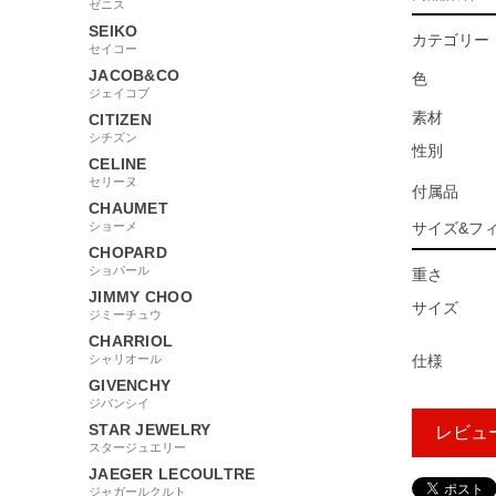
ゼニス
SEIKO
カテゴリー
セイコー
JACOB&CO
色
ジェイコブ
素材
CITIZEN
シチズン
性別
CELINE
セリーヌ
付属品
CHAUMET
ショーメ
サイズ&フ
CHOPARD
ショパール
重さ
JIMMY CHOO
サイズ
ジミーチュウ
CHARRIOL
シャリオール
仕様
GIVENCHY
ジバンシイ
STAR JEWELRY
レビュ
スタージュエリー
JAEGER LECOULTRE
ジャガールクルト