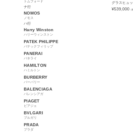
トムフォード
グラスヒュッテ 
ナ行
¥
539,000
（
NOMOS
ノモス
ハ行
Harry Winston
ハリーウィンストン
96218
PATEK PHILIPPE
パテックフィリップ
PANERAI
パネライ
HAMILTON
ハミルトン
BURBERRY
バーバリー
BALENCIAGA
バレンシアガ
PIAGET
ピアジェ
BVLGARI
ブルガリ
PRADA
プラダ