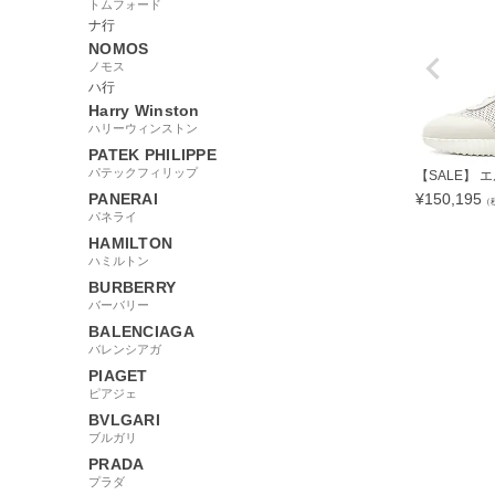
トムフォード
ナ行
NOMOS
ノモス
ハ行
Harry Winston
ハリーウィンストン
PATEK PHILIPPE
パテックフィリップ
【SALE】 エル
PANERAI
¥
150,195
（
パネライ
HAMILTON
ハミルトン
BURBERRY
バーバリー
96218
BALENCIAGA
バレンシアガ
PIAGET
ピアジェ
BVLGARI
ブルガリ
PRADA
プラダ