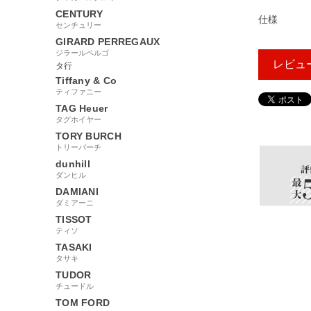
CENTURY
仕様
センチュリー
GIRARD PERREGAUX
ジラールペルゴ
レビュ
タ行
Tiffany & Co
ティファニー
TAG Heuer
96218
タグホイヤー
TORY BURCH
トリーバーチ
dunhill
ダンヒル
DAMIANI
ダミアーニ
TISSOT
ティソ
TASAKI
タサキ
TUDOR
チュードル
TOM FORD