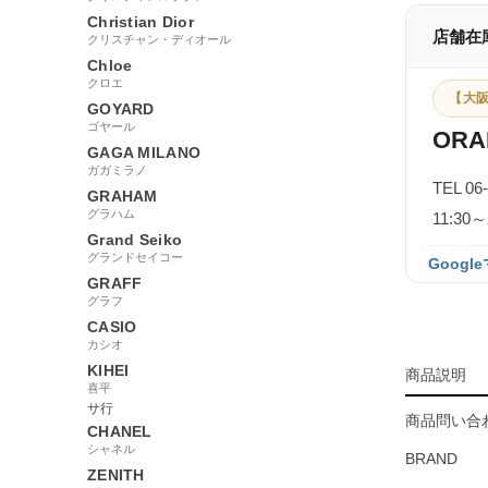
Christian Dior
店舗在
クリスチャン・ディオール
Chloe
クロエ
【大阪
GOYARD
ゴヤール
ORA
GAGA MILANO
ガガミラノ
TEL 06
GRAHAM
グラハム
11:3
Grand Seiko
グランドセイコー
Googl
GRAFF
グラフ
CASIO
カシオ
KIHEI
商品説明
喜平
サ行
商品問い合わ
CHANEL
シャネル
BRAND
ZENITH