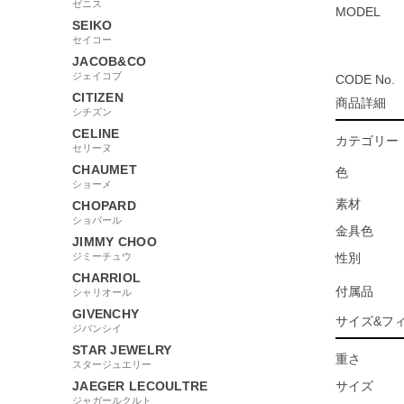
ゼニス
MODEL
SEIKO
セイコー
JACOB&CO
ジェイコブ
CODE No.
CITIZEN
商品詳細
シチズン
CELINE
カテゴリー
セリーヌ
CHAUMET
色
ショーメ
素材
CHOPARD
ショパール
金具色
JIMMY CHOO
ジミーチュウ
性別
CHARRIOL
付属品
シャリオール
GIVENCHY
サイズ&フ
ジバンシイ
STAR JEWELRY
重さ
スタージュエリー
JAEGER LECOULTRE
サイズ
ジャガールクルト