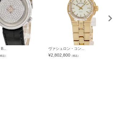
...
ヴァシュロン・コン...
エルメス HER
¥
2,802,800
¥
178,948
税込）
（税込）