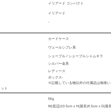
イリアード コンパクト
イリアード
-
カードケース
ヴェールシプレ系
シェーブル / シェーブルシャムキラ
シルバー金具
レディース
ボックス-
※記載している物以外の付属品は御座い
ィット
56g
W(底辺)10.5cm x H(最長)8.5cm x D(最長