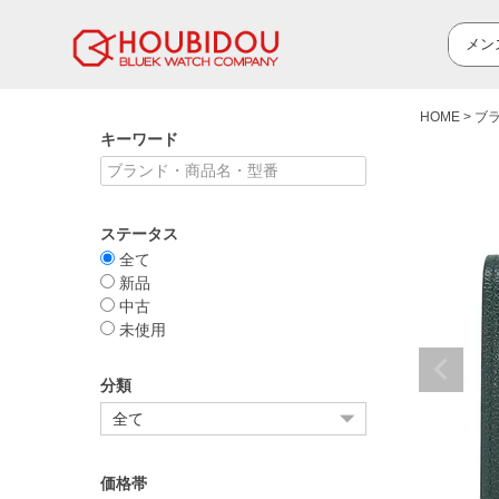
HOME
ブ
キーワード
ステータス
全て
新品
中古
未使用
分類
価格帯