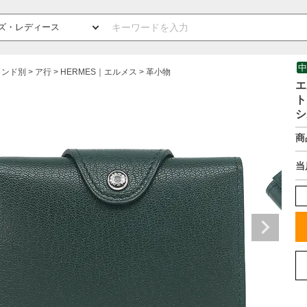
中
ランド別
ア行
HERMES｜エルメス
革小物
エ
ト
シ
商
当