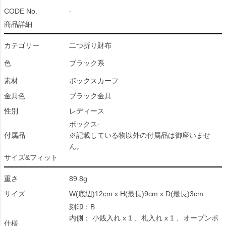
CODE No.
-
商品詳細
カテゴリー
二つ折り財布
色
ブラック系
素材
ボックスカーフ
金具色
ブラック金具
性別
レディース
ボックス-
付属品
※記載している物以外の付属品は御座いませ
ん。
サイズ&フィット
重さ
89.8g
サイズ
W(底辺)12cm x H(最長)9cm x D(最長)3cm
刻印：B
内側： 小銭入れ x 1 、札入れ x 1 、オープンポ
仕様