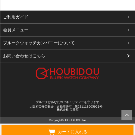
ご利用ガイド
よくある質問
会員メニュー
支払い・送料
ログイン
ブルークウォッチカンパニーについて
お客様の声
お気に入り
会社概要
お問い合わせはこちら
買取について
カート
店舗案内
メルマガ登録
特定商取引法に基づく表示
新規会員登録
プライバシーポリシー
ブルークはあなたのセキュリティーを守ります
大阪府公安委員会 古物商許可 第621113505921号
株式会社 宝美堂
Copyright© HOUBIDOU.Inc
カートに入れる