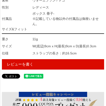
素材
ヴォーエプソン / トゴ
性別
レディース
ボックス 冊子-
付属品
※記載している物以外の付属品は御座いませ
ん。
サイズ&フィット
重さ
11g
サイズ
W(底辺)9cm x H(最長)9cm x D(最長)0.3cm
仕様
ストラップの長さ：約16.5cm
レビューを書く
34745