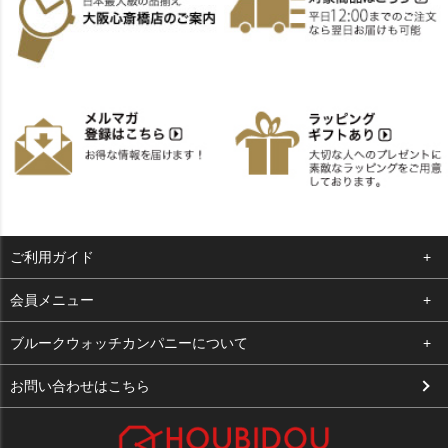
ご利用ガイド
よくある質問
会員メニュー
支払い・送料
ログイン
ブルークウォッチカンパニーについて
お客様の声
お気に入り
会社概要
お問い合わせはこちら
買取について
カート
店舗案内